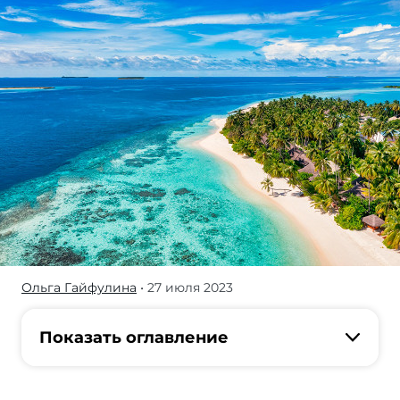
Ольга Гайфулина
• 27 июля 2023
Летние
Мальдивы
популярны
Показать оглавление
гораздо
меньше —