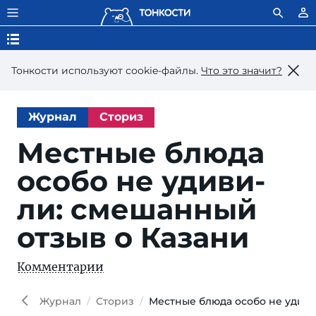
Тонкости используют сookie-файлы.
Что это значит?
Журнал
Сториз
Местные блюда
осо­бо не уди­ви­
ли: сме­шан­ный
от­зыв о Казани
Комментарии
E. O.
Shutt
Журнал
Сториз
Местные блюда особо не удиви