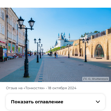
E. O., Shutterstock
Отзыв на «Тонкостях»
• 18 октября 2024
Из
отзыва
Даши
Показать оглавление
узнаем,