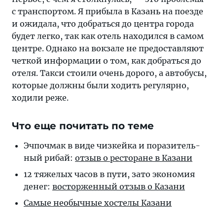
с транспортом. Я прибыла в Казань на поезде
и ожидала, что добраться до центра города
будет легко, так как отель находился в самом
центре. Однако на вокзале не предоставляют
четкой информации о том, как добраться до
отеля. Такси стоили очень дорого, а автобусы,
которые должны были ходить регулярно,
ходили реже.
Что еще почитать по теме
Эчпочмак в ви­де чиз­кей­ка и по­ра­зи­тель­
ный ри­бай:
от­зыв о рес­то­ра­не в Казани
12 тяжелых ча­сов в пу­ти, за­то эко­но­мия
де­нег:
вос­тор­жен­ный от­зыв о Казани
Самые необычные хос­те­лы Казани