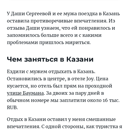
что
ей
У Даши Сергеевой и ее мужа поездка в Казань
понравилось
оставила противоречивые впечатления. Из
и
отзыва Даши узнаем, что ей понравилось и
запомнилось
запомнилось больше всего и с какими
больше
проблемами пришлось мириться.
всего
и
Чем заняться в Казани
с
какими
Ездили с мужем отдыхать в Казань.
проблемами
Остановились в центре, в отеле Joy. Цена
пришлось
кусается, но отель был прям на проходной
мириться
улице Баумана
. За двоих за пару дней в
обычном номере мы заплатили около 16 тыс.
RUB.
Отдых в Казани оставил у меня смешанные
впечатления. С одной стороны, как туристка я