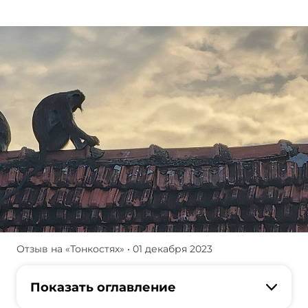
Отзыв на «Тонкостях»
• 01 декабря 2023
В
сентябре,
мы
Показать оглавление
с