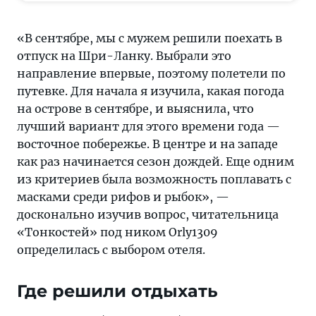
мужем
решили
«В сентябре, мы с мужем решили поехать в
поехать
отпуск на Шри-Ланку. Выбрали это
в
направление впервые, поэтому полетели по
отпуск
путевке. Для начала я изучила, какая погода
на
на острове в сентябре, и выяснила, что
Шри-
лучший вариант для этого времени года —
Ланку.
восточное побережье. В центре и на западе
Выбрали
как раз начинается сезон дождей. Еще одним
это
из критериев была возможность поплавать с
направление
масками среди рифов и рыбок», —
впервые,
досконально изучив вопрос, читательница
поэтому
«Тонкостей» под ником Orly1309
полетели
определилась с выбором отеля.
по
путевке
Где решили отдыхать