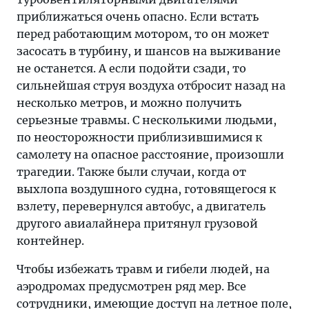
с
приближаться очень опасно. Если встать
турбовентиляторными
перед работающим мотором, то он может
двигателями
засосать в турбину, и шансов на выживание
приближаться
не останется. А если подойти сзади, то
очень
сильнейшая струя воздуха отбросит назад на
опасно.
несколько метров, и можно получить
Если
серьезные травмы. С несколькими людьми,
встать
по неосторожности приблизившимися к
перед
самолету на опасное расстояние, произошли
работающим
трагедии. Также были случаи, когда от
мотором,
выхлопа воздушного судна, готовящегося к
то
взлету, перевернулся автобус, а двигатель
он
другого авиалайнера притянул грузовой
может
контейнер.
засосать
Чтобы избежать травм и гибели людей, на
в
аэродромах предусмотрен ряд мер. Все
турбину,
сотрудники, имеющие доступ на летное поле,
и