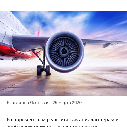
Екатерина Ясенская
• 25 марта 2020
К
современным
реактивным
К современным реактивным авиалайнерам с
авиалайнерам
турбовентиляторными двигателями