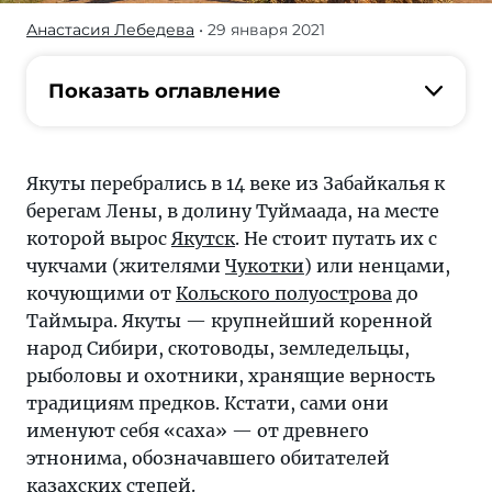
Анастасия Лебедева
• 29 января 2021
Якуты —
крупнейший
коренной
Показать оглавление
народ
Сибири,
скотоводы,
Якуты перебрались в 14 веке из Забайкалья к
земледельцы,
берегам Лены, в долину Туймаада, на месте
рыболовы
которой вырос
Якутск
. Не стоит путать их с
и
чукчами (жителями
Чукотки
) или ненцами,
охотники,
кочующими от
Кольского полуострова
до
хранящие
Таймыра. Якуты — крупнейший коренной
верность
народ Сибири, скотоводы, земледельцы,
традициям
рыболовы и охотники, хранящие верность
предков
традициям предков. Кстати, сами они
именуют себя «саха» — от древнего
этнонима, обозначавшего обитателей
казахских степей.