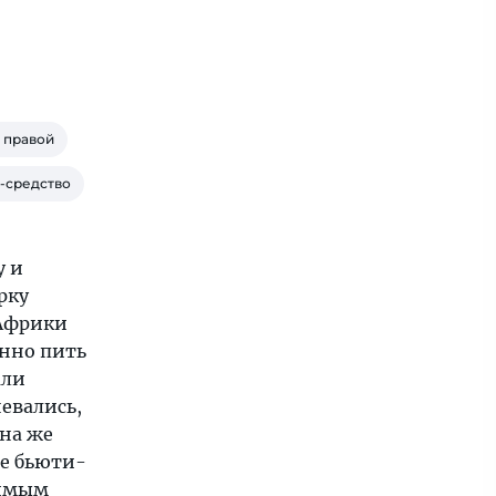
е правой
и-средство
у и
рку
 Африки
янно пить
али
евались,
она же
де бьюти-
римым