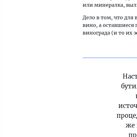
или минералка, выли
Дело в том, что для
вино, а оставшиеся 
винограда (и то их 
Нас
бути
исто
проце
же
пр