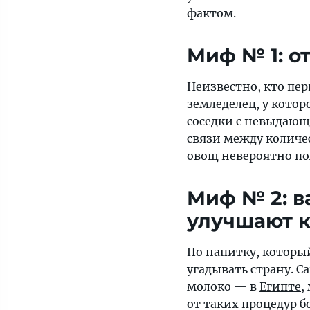
считать
фактом.
неоспоримым
фактом
Миф № 1: от
Неизвестно, кто пер
земледелец, у котор
соседки с невыдающ
связи между количес
овощ невероятно пол
Миф № 2: в
улучшают 
По напитку, которы
угадывать страну. С
молоко — в
Египте
,
от таких процедур 