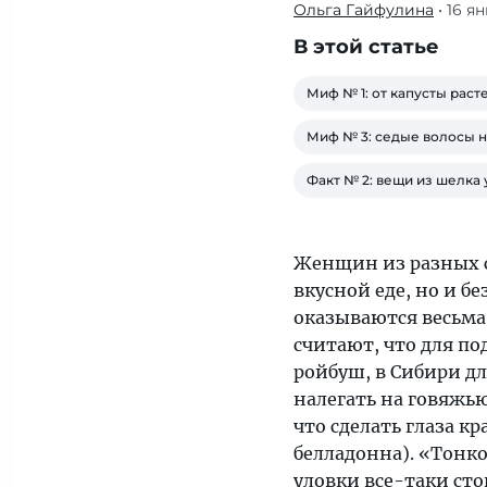
Ольга Гайфулина
• 16 я
«Тонкости»
решили
В этой статье
проверить,
какие
Миф № 1: от капусты раст
популярные
Миф № 3: седые волосы 
в
народе
Факт № 2: вещи из шелка
бьюти-
уловки
все-
Женщин из разных с
таки
вкусной еде, но и б
стоит
оказываются весьма
отнести
считают, что для п
к
ройбуш, в Сибири д
мифам,
налегать на говяжью
а
что сделать глаза к
что
белладонна). «Тонк
можно
уловки все-таки ст