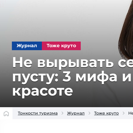
Журнал
Тоже круто
Не вырывать сед
пус­ту: 3 ми­фа 
красоте
Тонкости туризма
Журнал
Тоже круто
Не