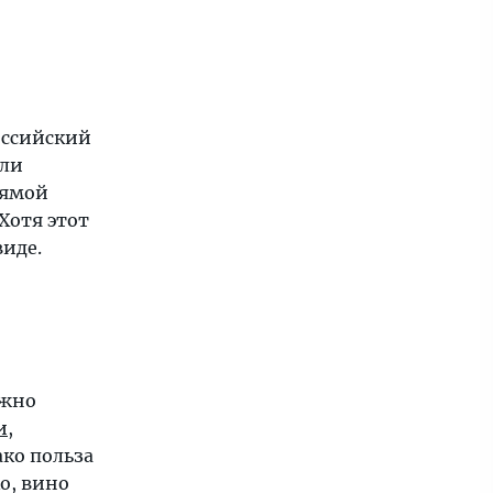
оссийский
или
рямой
Хотя этот
виде.
ожно
и
,
ако польза
о, вино