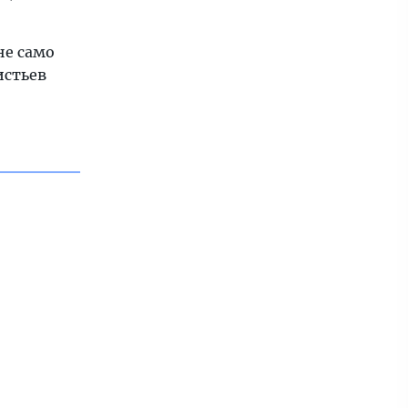
не само
истьев