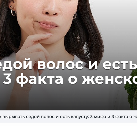
ой во­лос и есть
и 3 фак­та о жен­с
 вырывать седой волос и есть капусту: 3 мифа и 3 факта о 