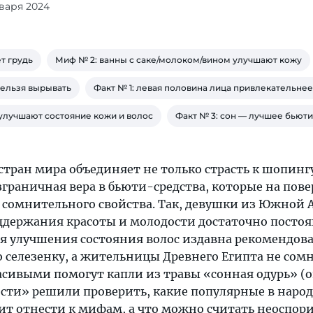
нваря 2024
ет грудь
Миф № 2: ванны с саке/молоком/вином улучшают кожу
нельзя вырывать
Факт № 1: левая половина лица привлекательне
 улучшают состояние кожи и волос
Факт № 3: сон — лучшее бьют
тран мира объединяет не только страсть к шопинг
езграничная вера в бьюти-средства, которые на пове
 сомнительного свойства. Так, девушки из Южной
оддержания красоты и молодости достаточно посто
ля улучшения состояния волос издавна рекомендов
 селезенку, а жительницы Древнего Египта не сомн
расивыми помогут капли из травы «сонная одурь» (
ости» решили проверить, какие популярные в наро
оит отнести к мифам, а что можно считать неоспо