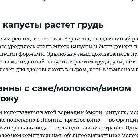
 капусты растет грудь
вым решил, что это так. Вероятно, незадачливый р
ого уродилось очень много капусты и были дочери 
имися формами. Однако научных доказательств п
твом съеденной капусты и ростом груди, увы, нет. 
езен для здоровья хоть в сыром, хоть в квашеном 
анны с саке/молоком/вином
кожу
й используется в этой вариации бьюти-ритуала, м
аке популярно в
Японии
, красное вино — во
Франци
 минеральная вода — в скандинавских странах. Одн
более чем сомнительная: обычное магазинное молок