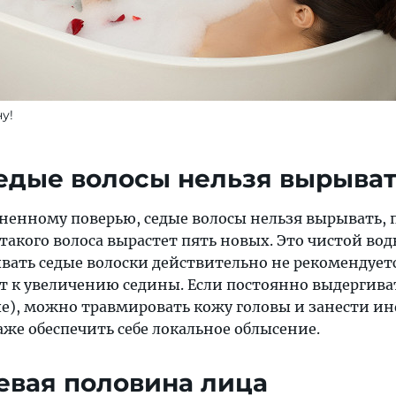
у!
едые волосы нельзя вырыва
аненному поверью, седые волосы нельзя вырывать,
 такого волоса вырастет пять новых. Это чистой во
вать седые волоски действительно не рекомендуетс
ет к увеличению седины. Если постоянно выдергива
ые), можно травмировать кожу головы и занести и
аже обеспечить себе локальное облысение.
левая половина лица