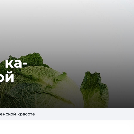
 ка­
кой
женской красоте