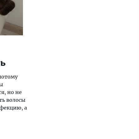
ть
 потому
ды
я, но не
ть волосы
нфекцию, а