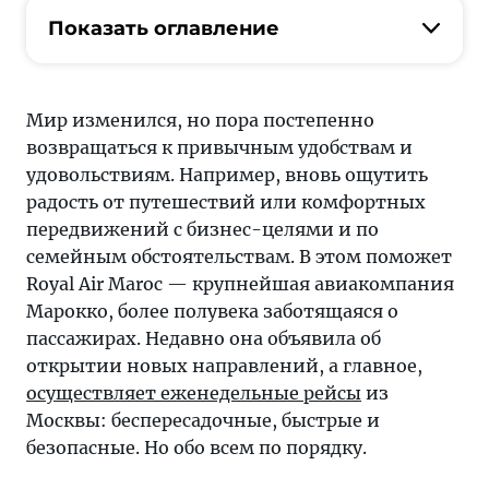
но
Показать оглавление
пора
постепенно
возвращаться
к
Мир изменился, но пора постепенно
привычным
возвращаться к привычным удобствам и
удобствам
удовольствиям. Например, вновь ощутить
и
радость от путешествий или комфортных
удовольствиям.
передвижений с бизнес-целями и по
Например,
семейным обстоятельствам. В этом поможет
вновь
Royal Air Maroc — крупнейшая авиакомпания
ощутить
Марокко, более полувека заботящаяся о
радость
пассажирах. Недавно она объявила об
от
открытии новых направлений, а главное,
путешествий
осуществляет еженедельные рейсы
из
или
Москвы: беспересадочные, быстрые и
комфортных
безопасные. Но обо всем по порядку.
передвижений