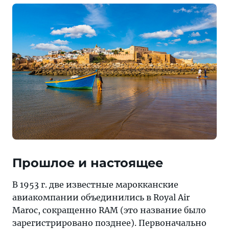
с
бизнес-
целями
и
по
семейным
обстоятельствам
Прошлое и настоящее
В 1953 г. две известные марокканские
авиакомпании объединились в Royal Air
Maroc, сокращенно RAM (это название было
зарегистрировано позднее). Первоначально