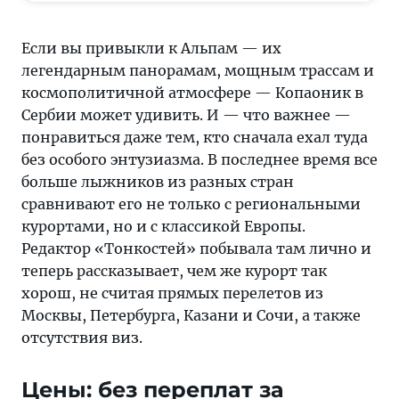
Альпам —
их
Если вы привыкли к Альпам — их
легендарным
легендарным панорамам, мощным трассам и
панорамам,
космополитичной атмосфере — Копаоник в
мощным
Сербии может удивить. И — что важнее —
трассам
понравиться даже тем, кто сначала ехал туда
и
без особого энтузиазма. В последнее время все
космополитичной
больше лыжников из разных стран
атмосфере —
сравнивают его не только с региональными
Копаоник
курортами, но и с классикой Европы.
в
Редактор «Тонкостей» побывала там лично и
Сербии
теперь рассказывает, чем же курорт так
может
хорош, не считая прямых перелетов из
удивить.
Москвы, Петербурга, Казани и Сочи, а также
И —
отсутствия виз.
что
важнее —
Цены: без переплат за
понравиться