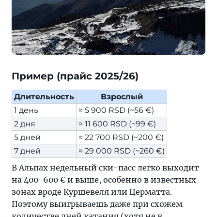
Пример (прайс 2025/26)
Длительность
Взрослый
1 день
≈ 5 900 RSD (~56 €)
2 дня
≈ 11 600 RSD (~99 €)
5 дней
≈ 22 700 RSD (~200 €)
7 дней
≈ 29 000 RSD (~260 €)
В Альпах недельный ски-пасс легко выходит
на 400-600 € и выше, особенно в известных
зонах вроде Куршевеля или Церматта.
Поэтому выигрываешь даже при схожем
количестве дней катания (хотя не в