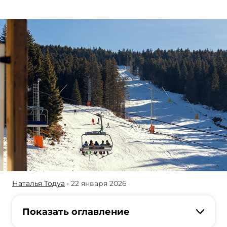
Наталья Тодуа
• 22 января 2026
Если
вы
привыкли
Показать оглавление
к