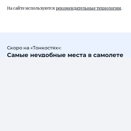
На сайте используются
рекомендательные технологии
.
Скоро на «Тонкостях»:
Самые неудобные места в самолете
ОФОРМИТЬ ПОДПИСКУ
Конфиденциальность данных гарантируется, от подписки
можно отказаться в любой момент. Оформляя подписку,
вы даете
Согласие на получение рассылки
.