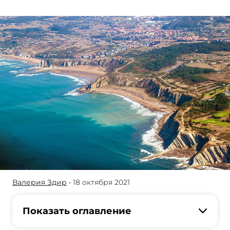
Валерия Здир
• 18 октября 2021
Море,
солнце,
чистый
Показать оглавление
воздух,