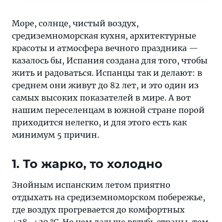
средиземноморская
кухня,
Море, солнце, чистый воздух,
архитектурные
средиземноморская кухня, архитектурные
красоты
красоты и атмосфера вечного праздника —
и
казалось бы, Испания создана для того, чтобы
атмосфера
жить и радоваться. Испанцы так и делают: в
вечного
среднем они живут до 82 лет, и это один из
праздника —
самых высоких показателей в мире. А вот
казалось
нашим переселенцам в южной стране порой
бы,
приходится нелегко, и для этого есть как
Испания
минимум 5 причин.
создана
для
1. То жарко, то холодно
того,
чтобы
Знойным испанским летом приятно
жить
отдыхать на средиземноморском побережье,
и
где воздух прогревается до комфортных
радоваться