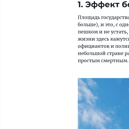
1. Эффект 
Площадь государства
больше), и это, с о
пешком и не устать,
жизни здесь кажутс
официантов и полице
небольшой стране ра
простым смертным.