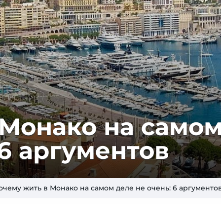
 Монако на само
 6 аргументов
очему жить в Монако на самом деле не очень: 6 аргументо