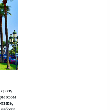
 сразу
при этом
больше,
 работу,