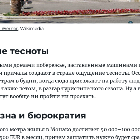
d Werner
, Wikimedia
е тесноты
ными домами побережье, заставленные машинами 
 причалы создают в стране ощущение тесноты. Ос
утрам в будни, когда сюда приезжают на работу люд
а также летом, в разгар туристического сезона. Ну а 
тут вообще ни пройти ни проехать.
изна и бюрократия
го метра жилья в Монако достигает 50 000–100 000
500 EUR в месяц, причем заплатить нужно будет сраз