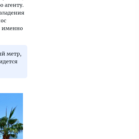
ю агенту.
 владения
нос
, именно
ый метр,
ридется