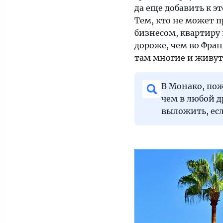
да еще добавить к 
Тем, кто не может 
бизнесом, квартиру 
дороже, чем во Фра
там многие и живут
В Монако, по
чем в любой д
выложить, есл