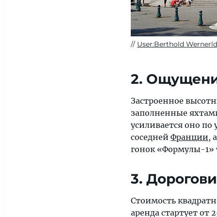
User:Berthold Wernerl
2. Ощущени
Застроенное высот
заполненные яхтами
усиливается оно по 
соседней
Франции
, 
гонок «Формулы-1» 
3. Дорогов
Стоимость квадратно
аренда стартует от 2