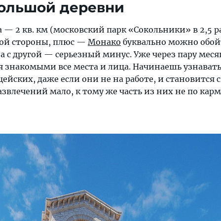
большой деревни
 — 2 кв. км (московский парк «Сокольники» в 2,5 р
дной стороны, плюс —
Монако
буквально можно обо
 а с другой — серьезный минус. Уже через пару меся
я знакомыми все места и лица. Начинаешь узнават
йских, даже если они не на работе, и становится с
звлечений мало, к тому же часть из них не по кар