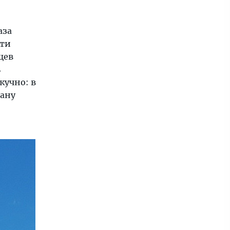
аза
йти
цев
ь
кучно: в
ману