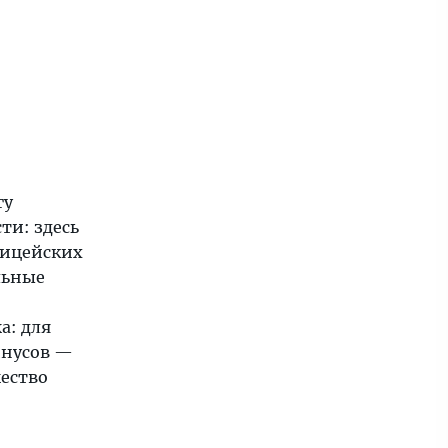
гу
ти: здесь
лицейских
льные
а: для
инусов —
ество