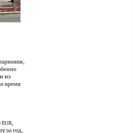
парковки,
обенно
и из
во время
 EUR,
у за год,