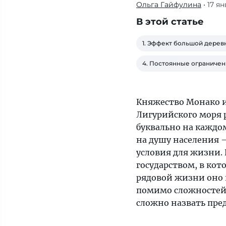
Ольга Гайфулина
• 17 я
Узнали,
из-
В этой статье
за
каких
1. Эффект большой дерев
минусов —
4. Постоянные ограничен
помимо
сложностей
с
Княжество Монако и
получением
Лигурийского моря 
местного
буквально на каждо
паспорта —
на душу населения —
переезд
условия для жизни.
в
государством, в кот
княжество
рядовой жизни оно 
сложно
помимо сложностей 
назвать
сложно назвать пре
пределом
мечтаний