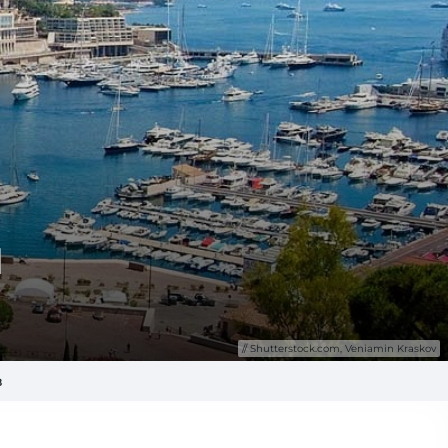
м
Shutterstock.com, Veniamin Kraskov
в