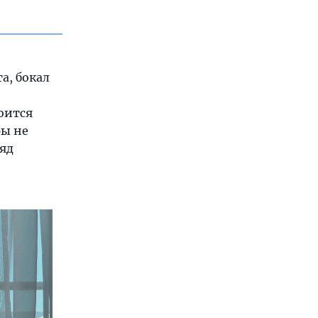
а, бокал
боится
ры не
ляд