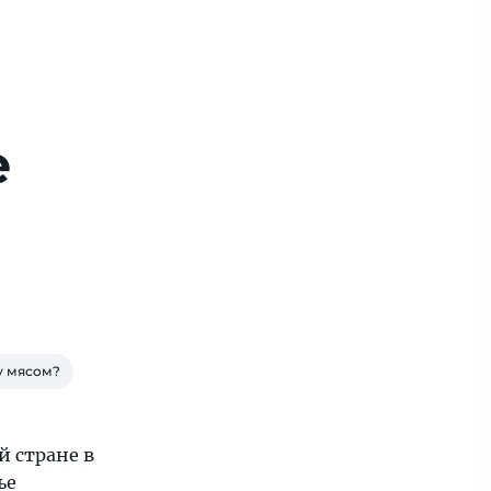
е
у мясом?
й стране в
ье