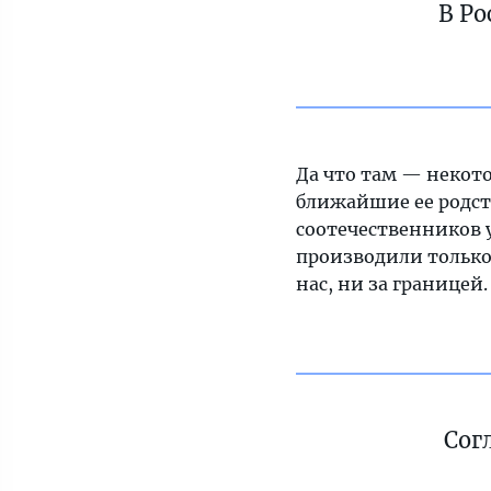
В Ро
Да что там — некото
ближайшие ее родст
соотечественников 
производили только 
нас, ни за границей.
Сог