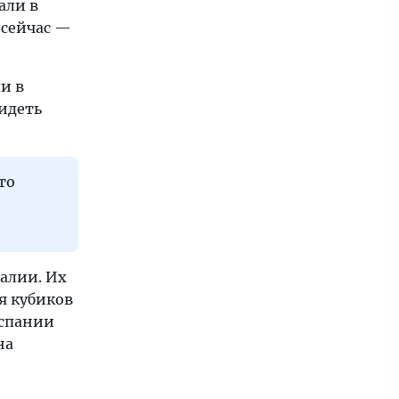
али в
 сейчас —
и в
видеть
то
алии. Их
я кубиков
Испании
на