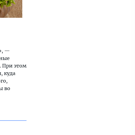
», —
вные
. При этом
, куда
го,
ы во