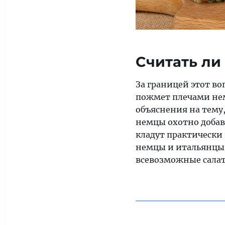
Cчитать ли
За границей этот во
пожмет плечами нем
объяснения на тему,
немцы охотно добавл
кладут практически 
немцы и итальянцы, 
всевозможные сала