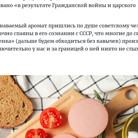
рвано «в результате Гражданской войны и царского
знаваемый аромат пришлись по душе советскому че
рочно спаяны в его сознании с СССР, что многие до с
енка» (дальше будем обходиться без кавычек) прои
ючительно у нас и за границей о ней никто не слых