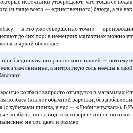
которые источники утверждают, что тогда ее подав
го (и чаще всего — единственного) блюда, а не как
олбасу — и это уже совершенно точно — производил
делают до сих пор: в немецких магазинах можно у
wurst в яркой оболочке.
 она бледновата по сравнению с нашей — потому ч
 мяса там свинина, а нитритную соль немцы в свой
бавляют.
вареные колбасы запросто отыщутся в магазинах Ит
я колбаса (аналог обычной варенки, без добавлени
а (с кубиками шпика, у нас — «Любительская»). В 
ные колбасы, но на вид они совершенно не похожи 
ьянские: не тот цвет и размер.