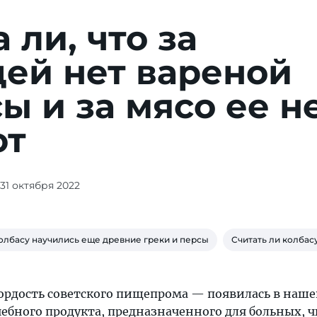
 ли, что за
ей нет вареной
ы и за мясо ее н
ют
 31 октября 2022
олбасу научились еще древние греки и персы
Cчитать ли колбас
ордость советского пищепрома — появилась в наше
лечебного продукта, предназначенного для больных, ч