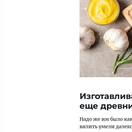
единственного)
блюда
Изготавлив
еще древни
Надо же им было ка
вялить умели далеко