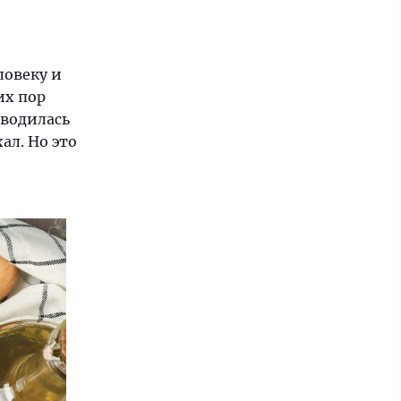
ловеку и
их пор
зводилась
ал. Но это