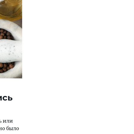
ись
ь или
но было