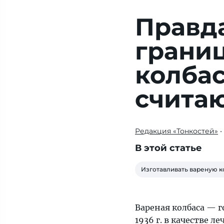
Правда
границ
колбас
счита
Редакция «Тонкостей»
•
В
Средние
В этой статье
века
варенкой
Изготавливать вареную к
тоже
вряд
ли
Вареная колбаса — г
можно
1936 г. в качестве 