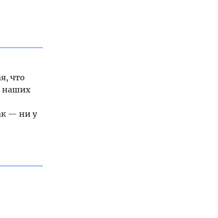
я, что
ь наших
ак — ни у