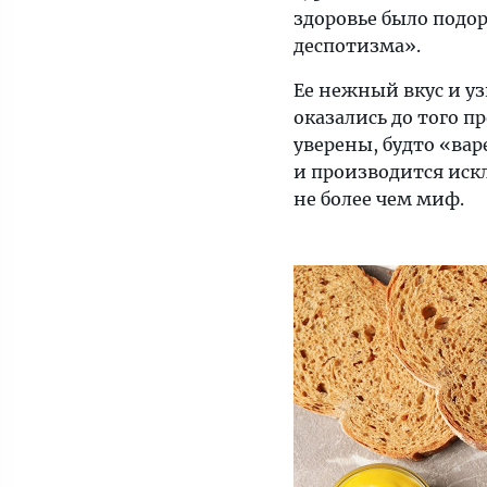
было
здоровье было подо
кого-
деспотизма».
то
Ее нежный вкус и у
удивить.
оказались до того п
Некоторые
уверены, будто «вар
источники
и производится искл
утверждают,
не более чем миф.
что
тогда
ее
подавали
в
качестве
полноценного
(и
чаще
всего
—