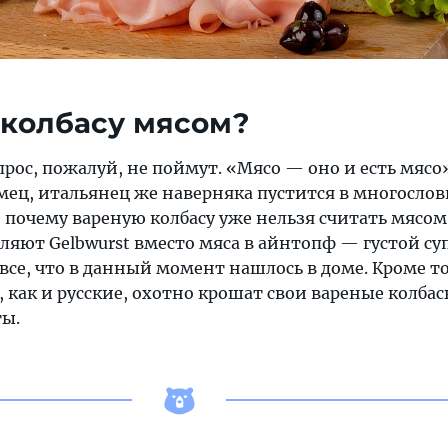
 колбасу мясом?
прос, пожалуй, не поймут. «Мясо — оно и есть мясо
ец, итальянец же наверняка пустится в многосло
 почему вареную колбасу уже нельзя считать мясом
яют Gelbwurst вместо мяса в айнтопф — густой суп
все, что в данный момент нашлось в доме. Кроме то
как и русские, охотно крошат свои вареные колбас
ты.