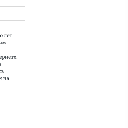
о лет
иям
 -
ернете.
е
сь
и на