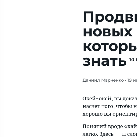
Продви
новых 
которы
знать
10
Даниил Марченко
• 19 
11
слов,
которые
Окей-окей, вы доказ
вошли
насчет того, чтобы 
в
хорошо вы ориентир
наш
Понятий вроде «хай
лексикон
легко. Здесь — 11 с
совсем