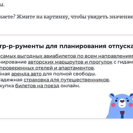
ы.
наете? Жмите на картинку, чтобы увидеть значение
тр-р-рументы для планирования отпуска
к
самых выгодных авиабилетов по всем направления
онирование
авторских маршрутов и прогулок
с гидам
проверенных отелей и апартаментов
.
бная
аренда авто
для полной свободы.
 Надежная
страховка для путешественников
.
окупка
билетов на поезд
онлайн.