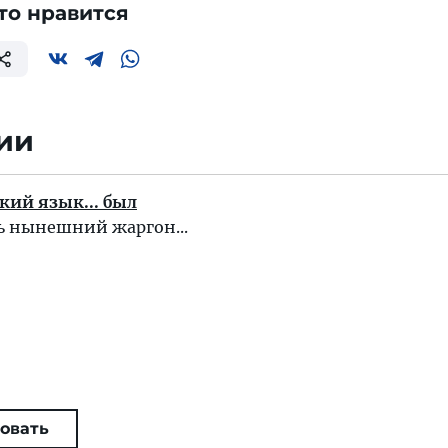
то нравится
ии
ский язык... был
 нынешний жаргон...
овать