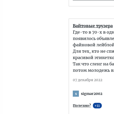
Вайтовые трузера
Где-то в 70-х в о
появилось объявле
файновой лейблой
Для тех, кто не с
красивой этикетко
Так что сленг на 
потом молодежь выр
07 декабря 2022
sigmar2002
s
Полезно?
11