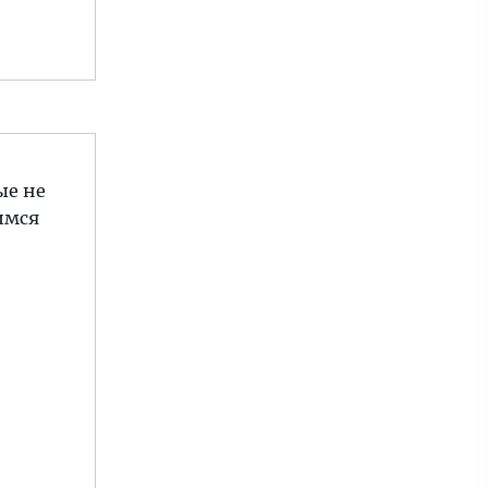
ые не
имся