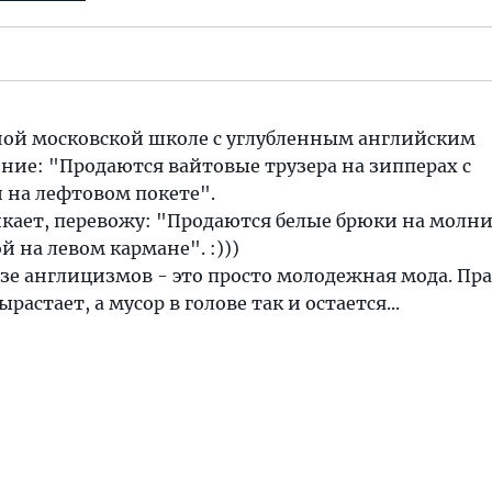
дной московской школе с углубленным английским
ние: "Продаются вайтовые трузера на зипперах с
 на лефтовом покете".
пикает, перевожу: "Продаются белые брюки на молни
й на левом кармане". :)))
базе англицизмов - это просто молодежная мода. Пра
астает, а мусор в голове так и остается...