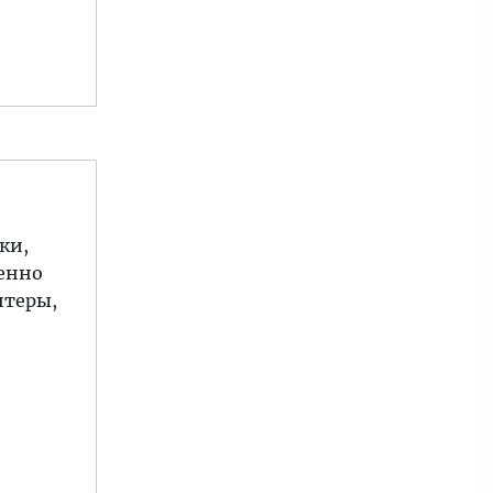
ки,
шенно
нтеры,