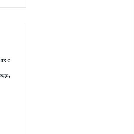
ях с
вда,