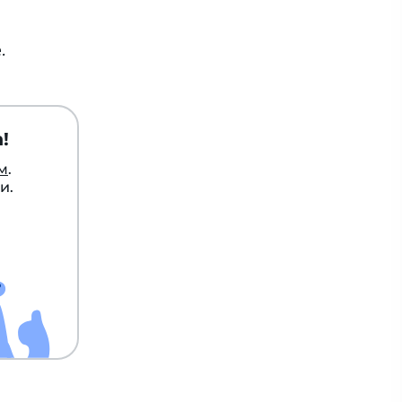
.
!
м
.
и.