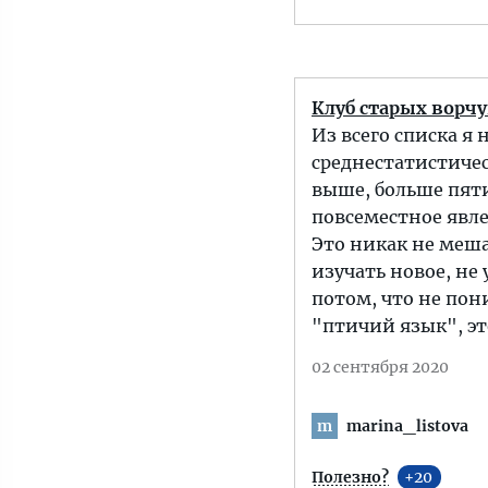
Клуб старых ворч
Из всего списка я 
среднестатистиче
выше, больше пяти
повсеместное явле
Это никак не меша
изучать новое, не 
потом, что не по
"птичий язык", эт
02 сентября 2020
marina_listova
m
Полезно?
20