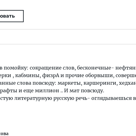
овать
в помойку: сокращение слов, бесконечные- нефтян
ерки , кабмины, физрА и прочие оборвыши, совер
нные слова повсюду: маркеты, каршеринги, хедха
афты и еще миллион .. И мат повсюду.
стую литературную русскую речь- оглядываешься в
лова