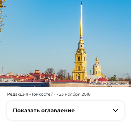
Vladislav Zolotov, istock
Редакция «Тонкостей»
• 23 ноября 2018
Петербург —
место
действия
Показать оглавление
поэмы
«Домик