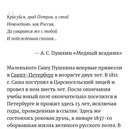
в
Коломне»,
романа
Красуйся, град Петров, и стой
в
Неколебимо, как Россия,
стихах
Да умирится же с тобой
«Евгений
И побежденная стихия...
Онегин»,
повести
А. С. Пушкин «Медный всадник»
«Пиковая
дама»
Маленького Сашу Пушкина впервые привезли
и
в
Санкт-Петербург
в возрасте двух лет. В 1811
поэмы
г. Саша поступил в Царскосельский лицей и
«Медный
провел в нем шесть лет. После окончания
всадник».
учебы юный поэт окончательно поселился в
Петербурге и прожил здесь 15 лет, исключая
годы, проведенные в ссылке. Здесь же
состоялась роковая дуэль, в январе 1837-го
оборвавшая жизнь великого русского поэта. В