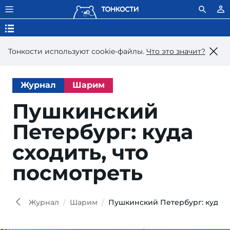
Тонкости используют сookie-файлы.
Что это значит?
Журнал
Шарим
Пушкинский
Петербург: куда
сходить, что
посмотреть
Vlad
Zolot
istoc
Журнал
Шарим
Пушкинский Петербург: куда сх