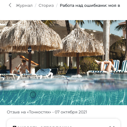
Журнал
Сториз
Работа над ошибками: моя вто
Отзыв на «Тонкостях»
• 07 октября 2021
Читательница
Tonkosti.ru