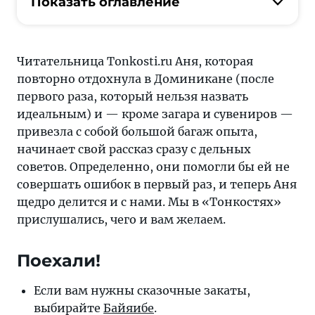
Аня,
Показать оглавление
кроме
загара
и
Читательница Tonkosti.ru Аня, которая
сувениров,
повторно отдохнула в Доминикане (после
привезла
первого раза, который нельзя назвать
с
идеальным) и — кроме загара и сувениров —
собой
привезла с собой большой багаж опыта,
большой
начинает свой рассказ сразу с дельных
багаж
советов. Определенно, они помогли бы ей не
опыта,
совершать ошибок в первый раз, и теперь Аня
и
щедро делится и с нами. Мы в «Тонкостях»
начинает
прислушались, чего и вам желаем.
свой
рассказ
Поехали!
сразу
с
Если вам нужны сказочные закаты,
дельных
выбирайте
Байяибе
.