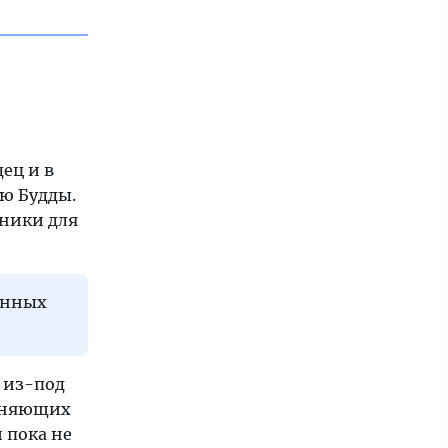
ец и в
ую Будды.
чники для
ринных
 из-под
раняющих
 пока не