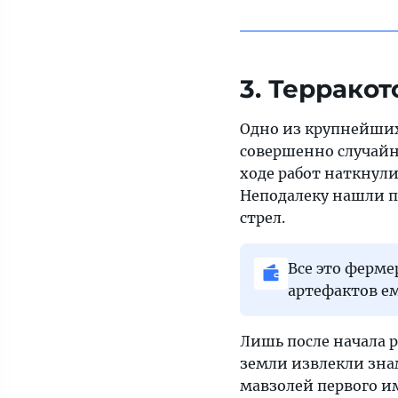
3. Террако
Одно из крупнейших
совершенно случайно
ходе работ наткнули
Неподалеку нашли п
стрел.
Все это ферме
артефактов ем
Лишь после начала 
земли извлекли зн
мавзолей первого и