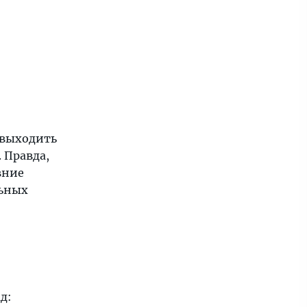
 выходить
 Правда,
вние
льных
д: