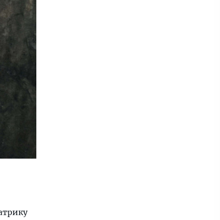
атрику