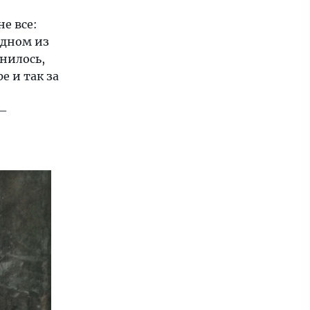
е все:
одном из
нилось,
е и так за
 —