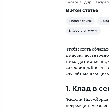
Валерия Здир
• 11 апре
Чтобы
стать
В этой статье
обладателем
настоящего
1. Клад в сейфе
2. Мо
клада,
5. Хвостатая мумия
порой
не
обязательно
Чтобы стать обладат
даже
из дома: достаточно
выходить
никогда не знаешь, 
из
сокровища. Впечатл
дома:
случайных находках 
достаточно
спуститься
1. Клад в с
в
подвал
Жители Нью-Йорка 
или
поврежденную оленя
заглянуть