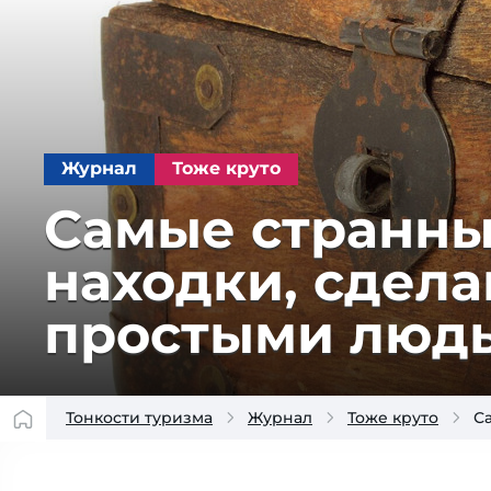
Журнал
Тоже круто
Самые странны
находки, сдел
простыми люд
Тонкости туризма
Журнал
Тоже круто
С