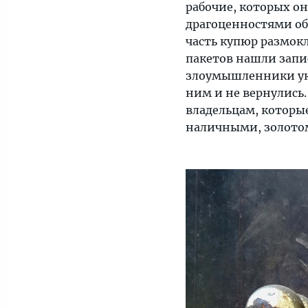
рабочие, которых он
за
драгоценностями общ
старый
часть купюр размокл
шкаф...
пакетов нашли запис
злоумышленники укра
ним и не вернулись
владельцам, которы
наличными, золотом