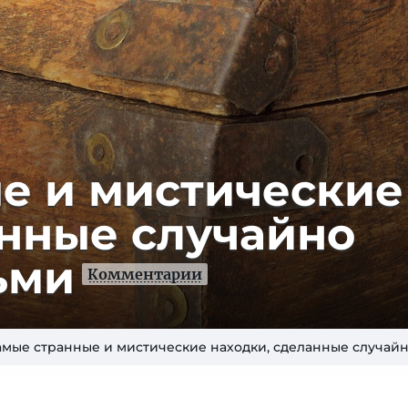
е и мистические
анные случайно
ьми
Комментарии
амые странные и мистические находки, сделанные случай