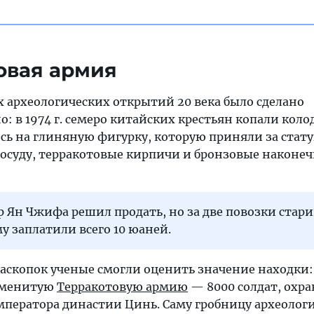
товая армия
 археологических открытий 20 века было сделано
: в 1974 г. семеро китайских крестьян копали колод
сь на глиняную фигурку, которую приняли за стат
осуду, терракотовые кирпичи и бронзовые наконе
р Ян Чжифа решил продать, но за две повозки ста
у заплатили всего 10 юаней.
раскопок ученые смогли оценить значение находки:
аменитую
Терракотовую армию
— 8000 солдат, ох
мператора династии Цинь. Саму гробницу археологи