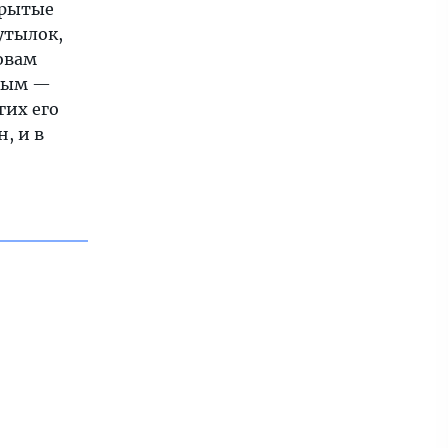
крытые
утылок,
овам
тным —
гих его
н, и в