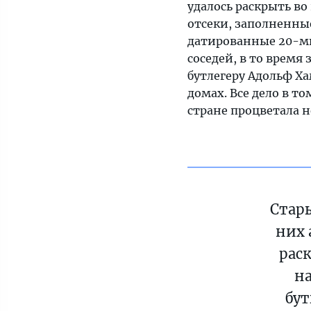
удалось раскрыть во
отсеки, заполненны
датированные 20-ми
соседей, в то врем
бутлегеру Адольф Х
домах. Все дело в то
стране процветала 
Стары
них 
раск
н
бут