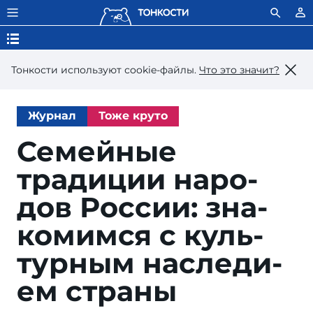
Тонкости используют сookie-файлы.
Что это значит?
Журнал
Тоже круто
Семейные
традиции на­ро­
дов Рос­сии: зна­
ко­мим­ся с куль­
тур­ным на­сле­ди­
ем страны
Olg