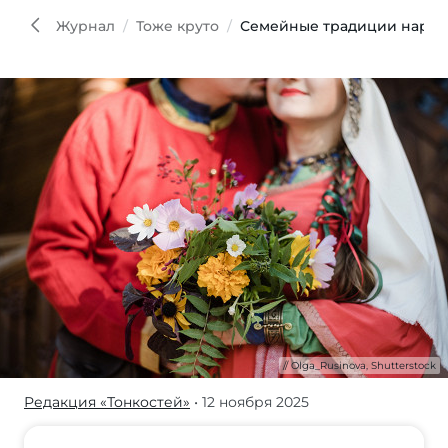
Shutt
Журнал
Тоже круто
Семейные традиции народо
Olga_Rusinova, Shutterstock
Редакция «Тонкостей»
• 12 ноября 2025
Узнайте
о