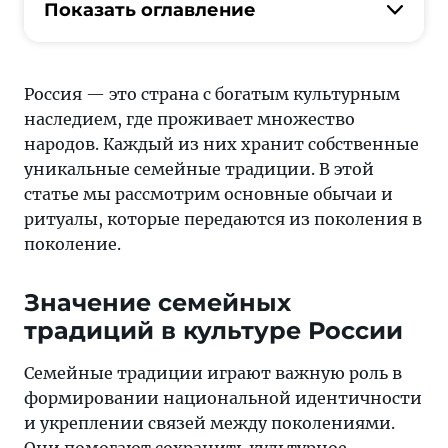
богатстве
Показать оглавление
семейных
традиций
народов
Россия — это страна с богатым культурным
России.
наследием, где проживает множество
Погрузитесь
народов. Каждый из них хранит собственные
в
уникальные семейные традиции. В этой
мир
статье мы рассмотрим основные обычаи и
обычаев,
ритуалы, которые передаются из поколения в
которые
поколение.
формируют
уникальную
Значение семейных
культуру
традиций в культуре России
разных
регионов
Семейные традиции играют важную роль в
страны
формировании национальной идентичности
и укреплении связей между поколениями.