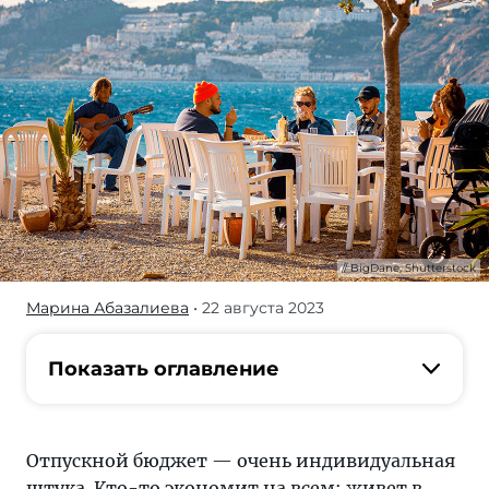
BigDane, Shutterstock
Марина Абазалиева
• 22 августа 2023
русские
туристы
долгие
Показать оглавление
годы
считались
одними
Отпускной бюджет — очень индивидуальная
из
штука. Кто-то экономит на всем: живет в