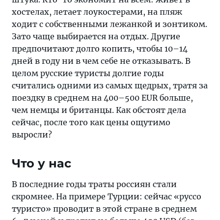
самых
хостелах, летает лоукостерами, на пляж
щедрых,
ходит с собственными лежанкой и зонтиком.
тратя
Зато чаще выбирается на отдых. Другие
за
предпочитают долго копить, чтобы 10–14
поездку
дней в году ни в чем себе не отказывать. В
в
целом русские туристы долгие годы
среднем
считались одними из самых щедрых, тратя за
на
поездку в среднем на 400–500 EUR больше,
400–
чем немцы и британцы. Как обстоят дела
500
сейчас, после того как цены ощутимо
EUR
выросли?
больше,
чем
Что у нас
немцы
и
В последние годы траты россиян стали
британцы.
скромнее. На примере Турции: сейчас «руссо
Как
туристо» проводит в этой стране в среднем
обстоят