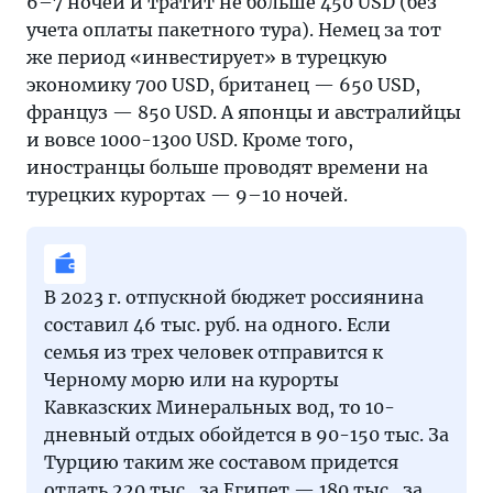
6–7 ночей и тратит не больше 450 USD (без
дела
учета оплаты пакетного тура). Немец за тот
сейчас?
же период «инвестирует» в турецкую
экономику 700 USD, британец — 650 USD,
француз — 850 USD. А японцы и австралийцы
и вовсе 1000-1300 USD. Кроме того,
иностранцы больше проводят времени на
турецких курортах — 9–10 ночей.
В 2023 г. отпускной бюджет россиянина
составил 46 тыс. руб. на одного. Если
семья из трех человек отправится к
Черному морю или на курорты
Кавказских Минеральных вод, то 10-
дневный отдых обойдется в 90-150 тыс. За
Турцию таким же составом придется
отдать 220 тыс., за Египет — 180 тыс., за