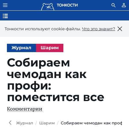
Тонкости используют сookie-файлы.
Что это значит?
Журнал
Шарим
Собираем
чемодан как
профи:
поместится все
Комментарии
Ric
istoc
Журнал
Шарим
Собираем чемодан как профи: 