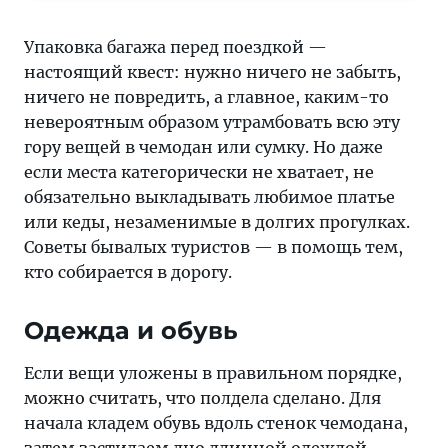
профи:
поместится
Упаковка багажа перед поездкой —
все
настоящий квест: нужно ничего не забыть,
—
ничего не повредить, а главное, каким-то
«Тонкости
невероятным образом утрамбовать всю эту
туризма»
гору вещей в чемодан или сумку. Но даже
делятся
если места категорически не хватает, не
секретами.
обязательно выкладывать любимое платье
Подробные
или кеды, незаменимые в долгих прогулках.
инструкции,
Советы бывалых туристов — в помощь тем,
важные
кто собирается в дорогу.
лайфхаки
и
Одежда и обувь
все,
что
Если вещи уложены в правильном порядке,
нужно
можно считать, что полдела сделано. Для
знать
начала кладем обувь вдоль стенок чемодана,
о