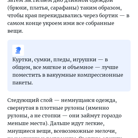
затем застилаем дно длинной одеждой
мире
(брюки, платья, сарафаны) таким образом,
туризма
чтобы края перекидывались через бортик — в
—
самом конце укроем ими все собранные
на
вещи.
страницах
«Тонкостей».
Куртки, сумки, пледы, игрушки — в
общем, все мягкое и объемное — лучше
поместить в вакуумные компрессионные
пакеты.
Следующий слой — немнущаяся одежда,
свернутая в плотные рулоны (именно
рулоны, а не стопки — они займут гораздо
меньше места). Дальше идут легкие,
мнущиеся вещи, всевозможные мелочи,