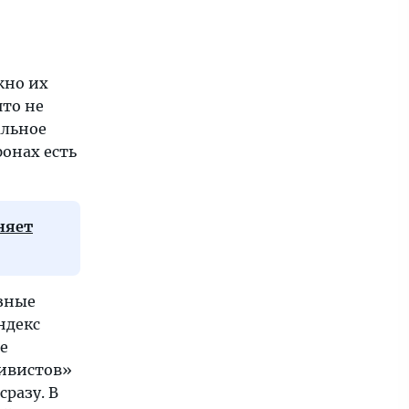
жно их
что не
альное
онах есть
няет
езные
ндекс
е
дивистов»
разу. В