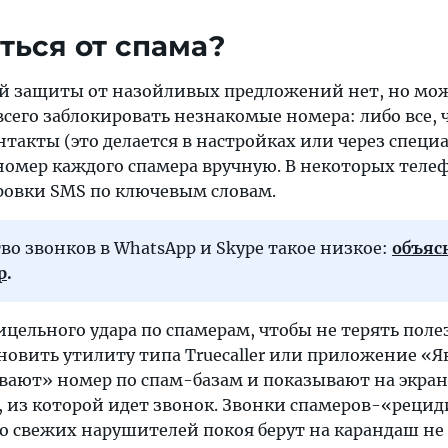
ться от спама?
й защиты от назойливых предложений нет, но мо
сего заблокировать незнакомые номера: либо все, 
такты (это делается в настройках или через специ
номер каждого спамера вручную. В некоторых телеф
овки SMS по ключевым словам.
во звонков в WhatsApp и Skype такое низкое:
объяс
р
.
рицельного удара по спамерам, чтобы не терять пол
новить утилиту типа Truecaller или приложение «Я
вают» номер по спам-базам и показывают на экран
 из которой идет звонок. Звонки спамеров-«реци
о свежих нарушителей покоя берут на карандаш не с