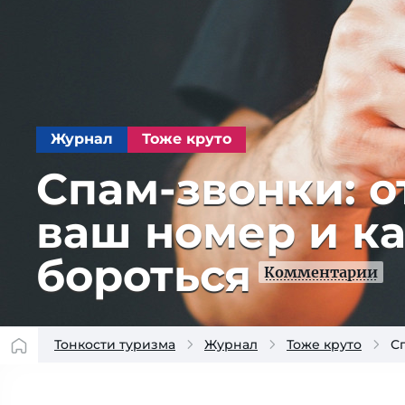
Журнал
Тоже круто
Спам-звонки: 
ваш номер и ка
бороться
Комментарии
Тонкости туризма
Журнал
Тоже круто
С