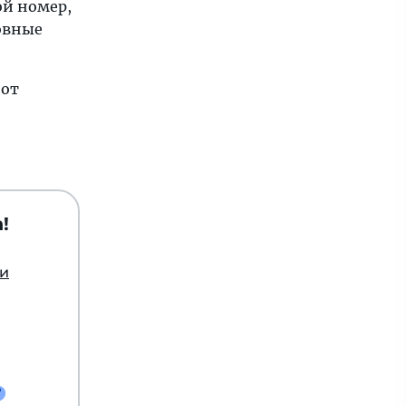
ой номер,
новные
 от
!
ии