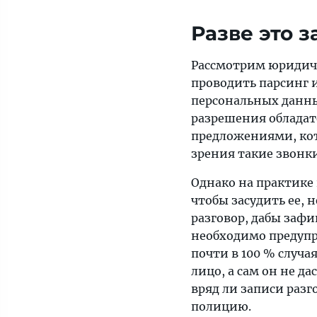
Разве это 
Рассмотрим юридиче
проводить парсинг 
персональных данны
разрешения обладате
предложениями, кот
зрения такие звонк
Однако на практике 
чтобы засудить ее, 
разговор, дабы заф
необходимо предупре
почти в 100 % случа
лицо, а сам он не д
вряд ли записи разг
полицию.