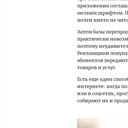
компаний,
приложения соглаша
продавцы
мелким шрифтом. По
театральных
почти никто не чита
билетов,
Затем базы перепрод
товаров
практически невозм
и
поэтому неудивител
услуг.
Рекламщики покупаю
На
абонентов передают
вопрос:
товаров и услуг.
«Откуда
у
Есть еще один спосо
вас
интернете: когда по
мой
или в соцсетях, пр
номер?» —
собирают их и прод
отвечают
уклончиво.