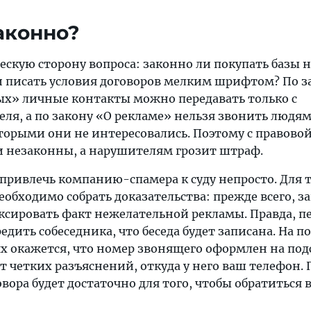
законно?
скую сторону вопроса: законно ли покупать базы 
и писать условия договоров мелким шрифтом? По з
х» личные контакты можно передавать только с
ля, а по закону «О рекламе» нельзя звонить людям
орыми они не интересовались. Поэтому с правово
и незаконны, а нарушителям грозит штраф.
привлечь компанию-спамера к суду непросто. Для т
необходимо собрать доказательства: прежде всего, з
иксировать факт нежелательной рекламы. Правда, п
дить собеседника, что беседа будет записана. На п
ях окажется, что номер звонящего оформлен на под
аст четких разъяснений, откуда у него ваш телефон.
овора будет достаточно для того, чтобы обратиться 