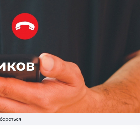
иков
 бороться