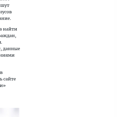
ишут
нусов
ание.
ов найти
раждан,
.
, данные
ениями
 в
ь сайте
ки»