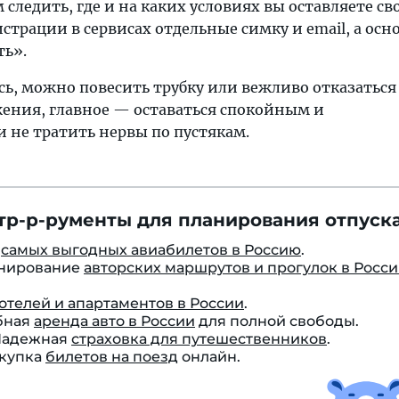
следить, где и на каких условиях вы оставляете св
истрации в сервисах отдельные симку и email, а ос
ть».
сь, можно повесить трубку или вежливо отказаться
ения, главное — оставаться спокойным и
 не тратить нервы по пустякам.
тр-р-рументы для планирования отпуска
к
самых выгодных авиабилетов в Россию
.
онирование
авторских маршрутов и прогулок в Росс
отелей и апартаментов в России
.
бная
аренда авто в России
для полной свободы.
 Надежная
страховка для путешественников
.
окупка
билетов на поезд
онлайн.