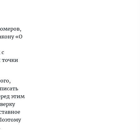
номеров,
акону «О
 с
й точки
ого,
аписать
еред этим
оверку
ставное
 Поэтому
в