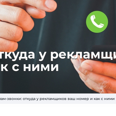
откуда у рекламщ
к с ними
пам-звонки: откуда у рекламщиков ваш номер и как с ними