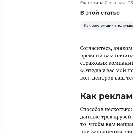
Екатерина Ясенская
• 2
Только
обзавелись
В этой статье
новой
симкой,
Как рекламщики получаю
а
уже
в
Согласитесь, знаком
скором
времени вам начина
времени
страховых компаний,
вам
«Откуда у вас мой н
начинают
кол-центров ваш те
названивать
представители
Как реклам
салонов
красоты,
Способов несколько:
банков
данные трех друзей,
и
то, чтобы вам напра
страховых
при заполнении зая