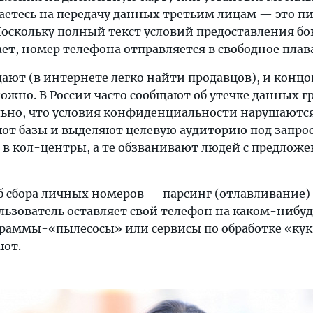
етесь на передачу данных третьим лицам — это п
скольку полный текст условий предоставления бо
ет, номер телефона отправляется в свободное плав
ают (в интернете легко найти продавцов), и конц
ожно. В России часто сообщают об утечке данных г
ьно, что условия конфиденциальности нарушаются
т базы и выделяют целевую аудиторию под запрос
 в кол-центры, а те обзванивают людей с предлож
б сбора личных номеров — парсинг (отлавливание)
льзователь оставляет свой телефон на каком-нибуд
ограммы-«пылесосы» или сервисы по обработке «ку
ают.