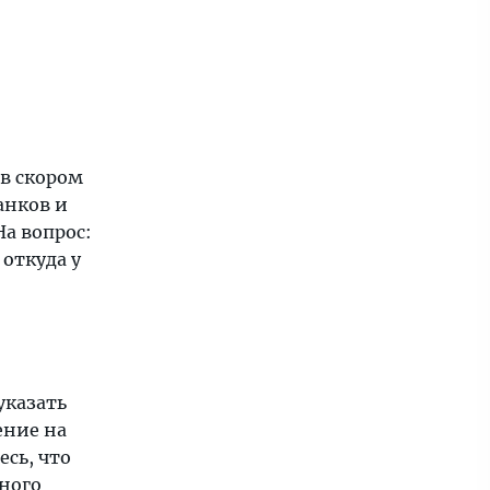
 в скором
анков и
На вопрос:
 откуда у
указать
ение на
сь, что
ного