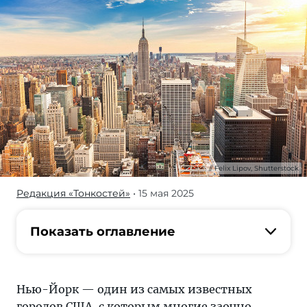
Felix Lipov, Shutterstock
Редакция «Тонкостей»
• 15 мая 2025
Нью-
Йорк
—
Показать оглавление
один
из
самых
Нью-Йорк — один из самых известных
известных
городов США, с которым многие заочно