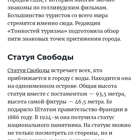
городов
знакомы по голливудским фильмам.
США,
Большинство туристов со всего мира
с
стремятся именно сюда. Редакция
которым
«Тонкостей туризма» подготовила обзор
многие
пяти знаковых точек притяжения города.
заочно
знакомы
Статуя Свободы
по
голливудским
Статуя Свободы
встречает всех, кто
фильмам.
приближается к городу с воды. Находится она
Большинство
на одноименном острове. Общая высота
туристов
статуи вместе с постаментом — 93,5 метра,
со
высота самой фигуры — 46,5 метра. Ее
всего
подарило Штатам правительство Франции в
мира
1886 году. В 1924-м она получила статус
стремятся
национального памятника. На статую можно
именно
не только посмотреть со стороны, но и
сюда