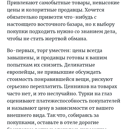
чем
Привлекают самобытные товары, невысокие
пляжи
цены и колоритные продавцы. Хочется
этой
обязательно привезти что-нибудь с
страны,
настоящего восточного базара, но к выбору
и
покупки подходить нужно со знанием дела,
туристы
чтобы не стать жертвой обмана.
обязательно
Во-первых, торг уместен: цены всегда
посещают
завышены, и продавцы готовы к вашим
их,
попыткам их снизить. Деликатные
приезжая
европейцы, не привыкшие обсуждать
сюда
стоимость понравившейся вещи, рискуют
на
серьезно переплатить. Ценников на товарах
отдых.
часто нет, и это неслучайно. Турки на глаз
Привлекают
оценивают платежеспособность покупателей
самобытные
и называют цену в зависимости от вашего
товары,
внешнего вида. Так что, собираясь за
невысокие
покупками, оставьте в отеле дорогие
цены