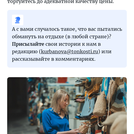
торгуйтесь до адекватной качеству цены.
со
знанием
дела,
чтобы
А с вами случалось такое, что вас пытались
не
обмануть на отдыхе (в любой стране)?
стать
Присылайте
свои истории к нам в
жертвой
редакцию (
kurbanova@tonkosti.ru
) или
обмана.
рассказывайте в комментариях.