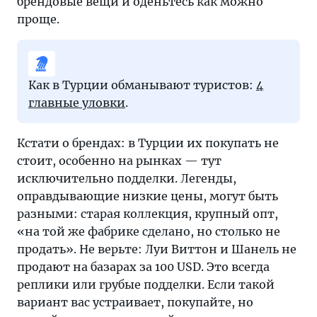
брендовые вещи и оденьтесь как можно
и
проще.
колоритные
продавцы.
Хочется
обязательно
Как в Турции обманывают туристов:
4
привезти
главные уловки
.
что-
нибудь
Кстати о брендах: в Турции их покупать не
с
стоит, особенно на рынках — тут
настоящего
исключительно подделки. Легенды,
восточного
оправдывающие низкие цены, могут быть
базара,
разными: старая коллекция, крупный опт,
но
«на той же фабрике сделано, но столько не
к
продать». Не верьте: Луи Виттон и Шанель не
выбору
продают на базарах за 100 USD. Это всегда
покупки
реплики или грубые подделки. Если такой
подходить
вариант вас устраивает, покупайте, но
нужно