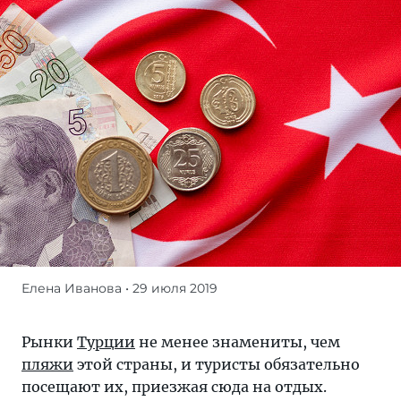
Елена Иванова
• 29 июля 2019
Рынки
Турции
не
Рынки
Турции
не менее знамениты, чем
менее
пляжи
этой страны, и туристы обязательно
знамениты,
посещают их, приезжая сюда на отдых.