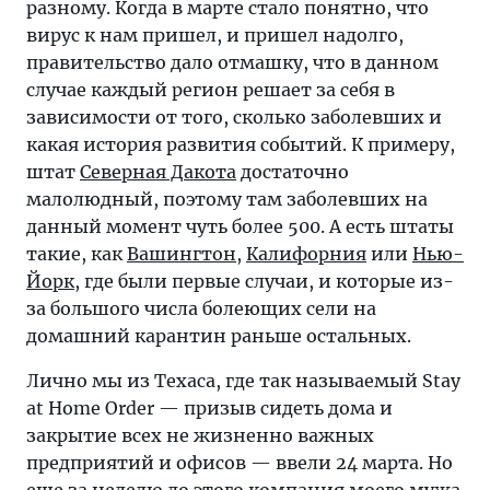
разному. Когда в марте стало понятно, что
все
вирус к нам пришел, и пришел надолго,
закончится:
правительство дало отмашку, что в данном
честные
случае каждый регион решает за себя в
ответы
зависимости от того, сколько заболевших и
прямо
какая история развития событий. К примеру,
из
штат
Северная Дакота
достаточно
сердца
малолюдный, поэтому там заболевших на
Техаса.
данный момент чуть более 500. А есть штаты
такие, как
Вашингтон
,
Калифорния
или
Нью-
Йорк
, где были первые случаи, и которые из-
за большого числа болеющих сели на
домашний карантин раньше остальных.
Лично мы из Техаса, где так называемый Stay
at Home Order — призыв сидеть дома и
закрытие всех не жизненно важных
предприятий и офисов — ввели 24 марта. Но