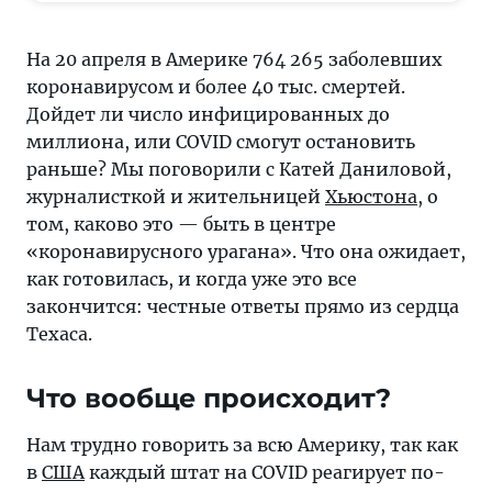
о
том,
На 20 апреля в Америке 764 265 заболевших
каково
коронавирусом и более 40 тыс. смертей.
это —
Дойдет ли число инфицированных до
быть
миллиона, или COVID смогут остановить
в
раньше? Мы поговорили с Катей Даниловой,
центре
журналисткой и жительницей
Хьюстона
, о
«коронавирусного
том, каково это — быть в центре
урагана».
«коронавирусного урагана». Что она ожидает,
Чего
как готовилась, и когда уже это все
они
закончится: честные ответы прямо из сердца
ожидают,
Техаса.
как
готовились,
Что вообще происходит?
и
когда
Нам трудно говорить за всю Америку, так как
уже
в
США
каждый штат на COVID реагирует по-
это