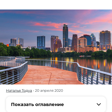
Наталья Тодуа
• 20 апреля 2020
Русские
жители
Хьюстона
Показать оглавление
рассказывают