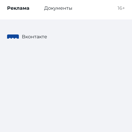
Реклама
Документы
16+
Вконтакте
Telegram
Дзен
Одноклассники
Тонкости туризма
, 2003 — 2026
В соответствии с законом об
авторских
правах
при цитировании материала