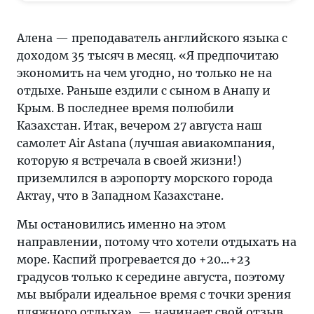
чем
угодно,
Алена — преподаватель английского языка с
но
доходом 35 тысяч в месяц. «Я предпочитаю
только
экономить на чем угодно, но только не на
не
отдыхе. Раньше ездили с сыном в Анапу и
на
Крым. В последнее время полюбили
отдыхе
Казахстан. Итак, вечером 27 августа наш
самолет Air Astana (лучшая авиакомпания,
которую я встречала в своей жизни!)
приземлился в аэропорту морского города
Актау, что в Западном Казахстане.
Мы остановились именно на этом
направлении, потому что хотели отдыхать на
море. Каспий прогревается до +20...+23
градусов только к середине августа, поэтому
мы выбрали идеальное время с точки зрения
пляжного отдыха», — начинает свой отзыв