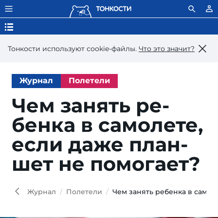
Тонкости используют сookie-файлы.
Что это значит?
Журнал
Полетели
Чем за­нять ре­
бен­ка в са­мо­ле­те,
ес­ли да­же план­
шет не помогает?
Журнал
Полетели
Чем занять ребенка в самол