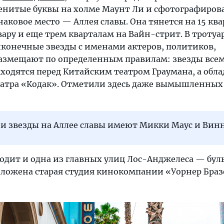
енитые буквы на холме Маунт Ли и сфотографирова
наковое место — Аллея славы. Она тянется на 15 ква
ару и еще трем кварталам на Вайн-стрит. В тротуа
онечные звезды с именами актеров, политиков,
размещают по определенным правилам: звезды все
ходятся перед Китайским театром Граумана, а обла
еатра «Кодак». Отметили здесь даже вымышленных
ои звезды на Аллее славы имеют Микки Маус и Вин
одит и одна из главных улиц Лос-Анджелеса — бул
положена старая студия кинокомпании «Уорнер Браз