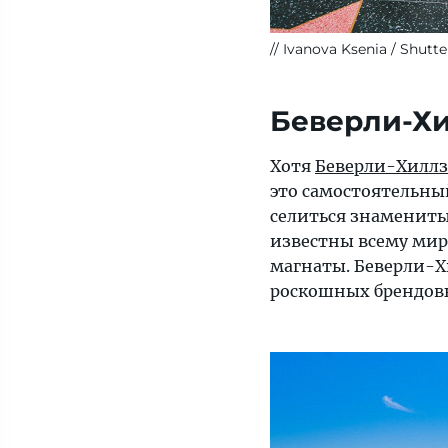
Ivanova Ksenia / Shutt
Беверли-Х
Хотя
Беверли-Хиллз
это самостоятельный
селиться знаменитые
известны всему ми
магнаты. Беверли-Х
роскошных брендовы