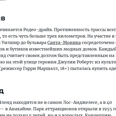
йв
ачинается Родео-драйв. Протяженность трассы всег
то есть чуть больше трех километров. На участке в
а Уилшир до бульвара
Санта-Моника
сосредоточено
ов и бутиков известнейших модных домов. Кажды
нд считает своим долгом быть представленным на 
но на этой улице героиня Джулии Робертс из культ
(режиссер Гарри Маршалл, 18+) пыталась купить од
д
енд находится не в самом Лос-Анджелесе, а в 40
— в Анахайме. Парк аттракционов открыли в 1955 г
ен не только у детей, но и у взрослых. Концепцию