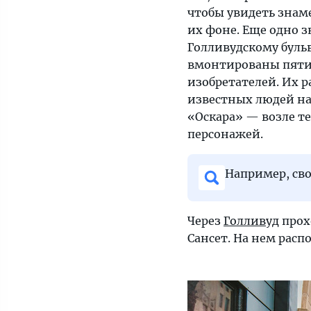
кинозвезд
чтобы увидеть знам
и
их фоне. Еще одно з
увидеть,
Голливудскому бульв
как
вмонтированы пятик
и
изобретателей. Их 
где
известных людей на
снимают
«Оскара» — возле т
знаменитые
персонажей.
блокбастеры
Например, св
Через
Голливуд
прох
Сансет. На нем рас