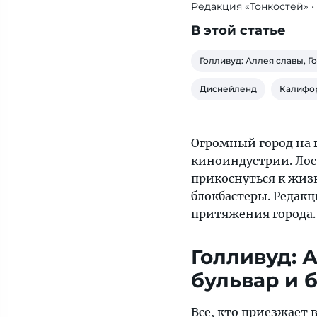
Редакция «Тонкостей»
•
Огромный
город
В этой статье
на
юге
Голливуд: Аллея славы, Г
штата
Диснейленд
Калифор
Калифорния,
столица
американской
Огромный город на 
киноиндустрии.
киноиндустрии. Ло
Лос-
прикоснуться к жиз
Анджелес
блокбастеры. Редак
неизменно
притяжения города.
привлекает
туристов,
Голливуд: 
мечтающих
прикоснуться
бульвар и 
к
жизни
Все, кто приезжает 