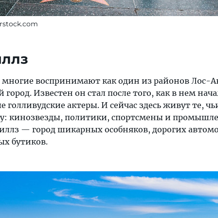
erstock.com
иллз
многие воспринимают как один из районов Лос-А
 город. Известен он стал после того, как в нем нач
 голливудские актеры. И сейчас здесь живут те, ч
ру: кинозвезды, политики, спортсмены и промышл
иллз — город шикарных особняков, дорогих автом
х бутиков.