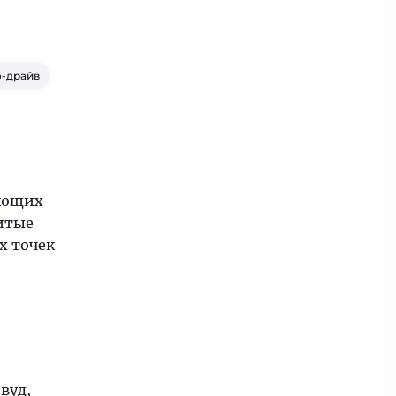
-драйв
ающих
нитые
х точек
вуд,