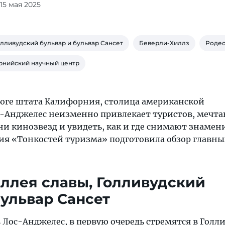
 15 мая 2025
олливудский бульвар и бульвар Сансет
Беверли-Хиллз
Родео
нийский научный центр
юге штата Калифорния, столица американской
с-Анджелес неизменно привлекает туристов, мечт
ни кинозвезд и увидеть, как и где снимают знаме
ция «Тонкостей туризма» подготовила обзор главны
Аллея славы, Голливудский
бульвар Сансет
в
Лос-Анджелес
, в первую очередь стремятся в Голли