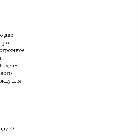
о две
 три
 огромное
й
Родео-
ового
ежду для
оду. Он