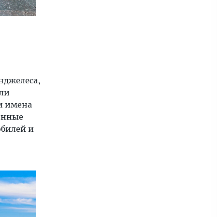
нджелеса,
али
ьи имена
енные
обилей и