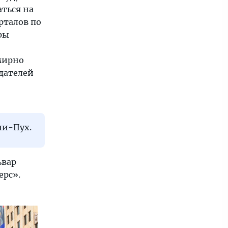
ться на
рталов по
ры
мирно
дателей
ни-Пух.
ьвар
ерс».