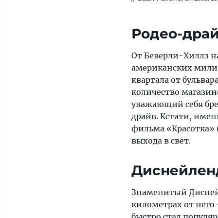
Родео-дра
От Беверли-Хиллз н
американских мили, 
квартала от бульвар
количество магазин
уважающий себя бре
драйв. Кстати, имен
фильма «Красотка» 
выхода в свет.
Диснейлен
Знаменитый Диснейл
километрах от него 
быстро стал популяр