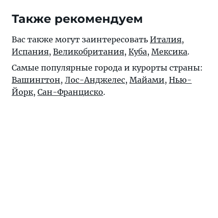
Также рекомендуем
Вас также могут заинтересовать
Италия
,
Испания
,
Великобритания
,
Куба
,
Мексика
.
Самые популярные города и курорты страны:
Вашингтон
,
Лос-Анджелес
,
Майами
,
Нью-
Йорк
,
Сан-Франциско
.