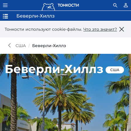
Беверли-Хиллз
Тонкости используют сookie-файлы.
Что это значит?
США
Беверли-Хиллз
Беверли-Хиллз
США