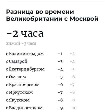
Разница во времени
Великобритании c Москвой
−
2
часа
зимой −3 часа
с Калининградом
−1
−2
с Самарой
−3
−4
с Екатеринбургом
−4
−5
с Омском
−5
−6
с Красноярском
−6
−7
с Иркутском
−7
−8
с Якутском
−8
−9
с Владивостоком
−9
−10