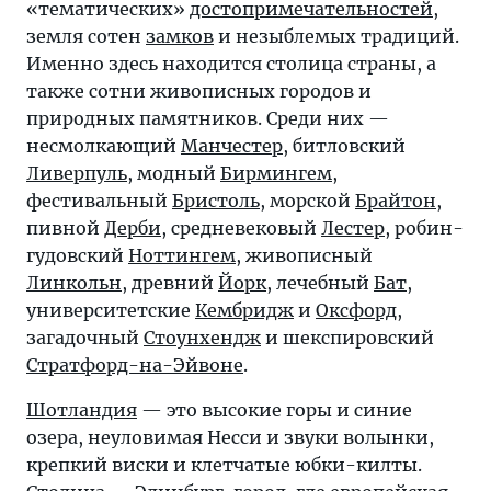
«тематических»
достопримечательностей
,
земля сотен
замков
и незыблемых традиций.
Именно здесь находится столица страны, а
также сотни живописных городов и
природных памятников. Среди них —
несмолкающий
Манчестер
, битловский
Ливерпуль
, модный
Бирмингем
,
фестивальный
Бристоль
, морской
Брайтон
,
пивной
Дерби
, средневековый
Лестер
, робин-
гудовский
Ноттингем
, живописный
Линкольн
, древний
Йорк
, лечебный
Бат
,
университетские
Кембридж
и
Оксфорд
,
загадочный
Стоунхендж
и шекспировский
Стратфорд-на-Эйвоне
.
Шотландия
— это высокие горы и синие
озера, неуловимая Несси и звуки волынки,
крепкий виски и клетчатые юбки-килты.