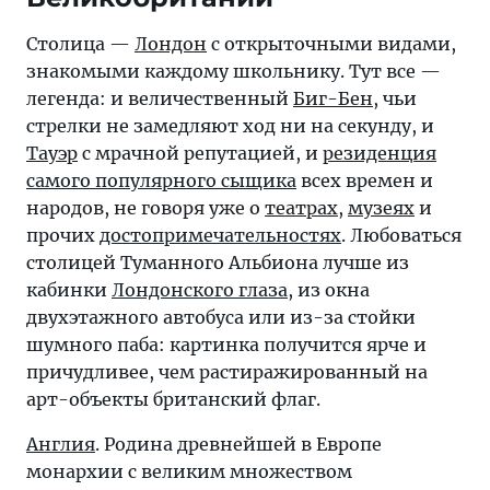
Столица —
Лондон
с открыточными видами,
знакомыми каждому школьнику. Тут все —
легенда: и величественный
Биг-Бен
, чьи
стрелки не замедляют ход ни на секунду, и
Тауэр
с мрачной репутацией, и
резиденция
самого популярного сыщика
всех времен и
народов, не говоря уже о
театрах
,
музеях
и
прочих
достопримечательностях
. Любоваться
столицей Туманного Альбиона лучше из
кабинки
Лондонского глаза
, из окна
двухэтажного автобуса или из-за стойки
шумного паба: картинка получится ярче и
причудливее, чем растиражированный на
арт-объекты британский флаг.
Англия
. Родина древнейшей в Европе
монархии с великим множеством