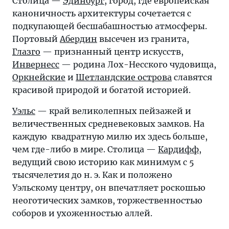
Столица —
Эдинбург
, город, где европейская
каноничность архитектуры сочетается с
подкупающей бесшабашностью атмосферы.
Портовый
Абердин
высечен из гранита,
Глазго
— признанный центр искусств,
Инвернесс
— родина Лох-Несского чудовища,
Оркнейские
и
Шетландские острова
славятся
красивой природой и богатой историей.
Уэльс
— край великолепных пейзажей и
величественных средневековых замков. На
каждую квадратную милю их здесь больше,
чем где-либо в мире. Столица —
Кардифф
,
ведущий свою историю как минимум с 5
тысячелетия до н. э. Как и положено
Уэльскому центру, он впечатляет роскошью
неоготических замков, торжественностью
соборов и ухоженностью аллей.