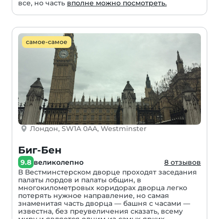
все, но часть
вполне можно посмотреть.
самое-самое
Лондон, SW1A 0AA, Westminster
Биг-Бен
9.8
великолепно
8 отзывов
В Вестминстерском дворце проходят заседания
палаты лордов и палаты общин, в
многокилометровых коридорах дворца легко
потерять нужное направление, но самая
знаменитая часть дворца — башня с часами —
известна, без преувеличения сказать, всему