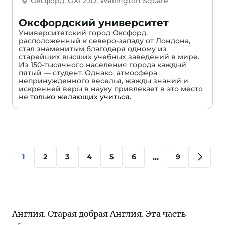
Оксфорд, OX1 2JD, Wellington Square
Оксфордский университет
Университетский город Оксфорд,
расположенный к северо-западу от Лондона,
стал знаменитым благодаря одному из
старейших высших учебных заведений в мире.
Из 150-тысячного населения города каждый
пятый — студент. Однако, атмосфера
непринужденного веселья, жажды знаний и
искренней веры в науку привлекает в это место
не
только желающих учиться.
...
1
2
3
4
5
6
9
Англия. Старая добрая Англия. Эта часть