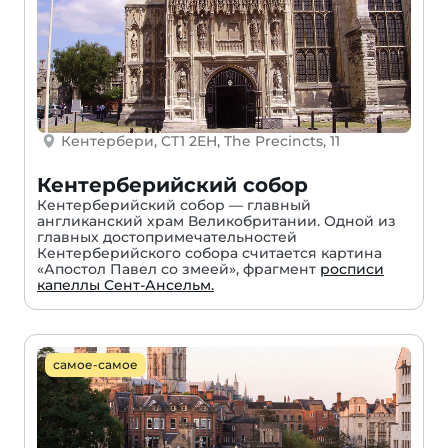
Кентербери, CT1 2EH, The Precincts, 11
Кентерберийский собор
Кентерберийский собор — главный
англиканский храм Великобритании. Одной из
главных достопримечательностей
Кентерберийского собора считается картина
«Апостол Павел со змеей», фрагмент
росписи
капеллы Сент-Ансельм.
самое-самое