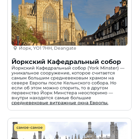
Йорк, YO1 7HH, Deangate
Йоркский Кафедральный собор
Йоркский Кафедральный собор (York Minster) —
уникальное сооружение, которое считается
самым большим средневековым храмом на
севере Европы после Кельнского собора. Но
если об этом можно спорить, то в другом
первенство Йорк Минстера неоспоримо —
внутри находятся самые большие
средневековые витражные окна Европы.
самое-самое