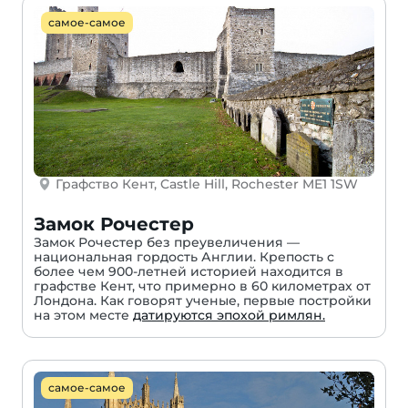
самое-самое
Графство Кент, Castle Hill, Rochester ME1 1SW
Замок Рочестер
Замок Рочестер без преувеличения —
национальная гордость Англии. Крепость с
более чем 900-летней историей находится в
графстве Кент, что примерно в 60 километрах от
Лондона. Как говорят ученые, первые постройки
на этом месте
датируются эпохой римлян.
самое-самое