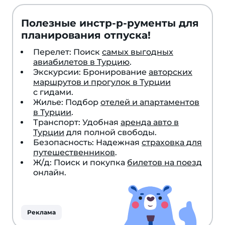
и
расскажите,
Полезные инстр-р-рументы для
за
планирования отпуска!
что
вы
Перелет: Поиск
самых выгодных
авиабилетов в Турцию
.
все-
Экскурсии: Бронирование
авторских
таки
маршрутов и прогулок в Турции
любите
с гидами.
Турцию.
Жилье: Подбор
отелей и апартаментов
в Турции
.
Заодно
Транспорт: Удобная
аренда авто в
можно
Турции
для полной свободы.
посмотреть,
Безопасность: Надежная
страховка для
что
путешественников
.
Ж/д: Поиск и покупка
билетов на поезд
выбирают
онлайн.
другие
читатели.
Реклама