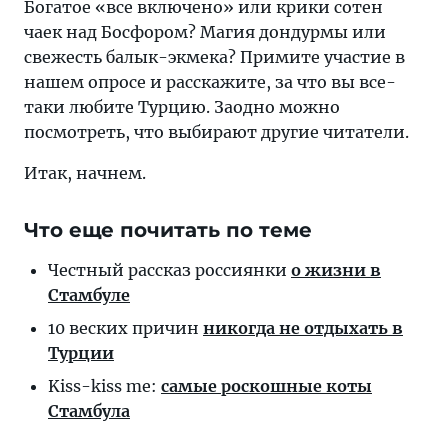
включено
Богатое «все включено» или крики сотен
или
чаек над Босфором? Магия дондурмы или
крики
свежесть балык-экмека? Примите участие в
сотен
нашем опросе и расскажите, за что вы все-
чаек
таки любите Турцию. Заодно можно
над
посмотреть, что выбирают другие читатели.
Босфором?
Итак, начнем.
Магия
дондурмы
или
Что еще почитать по теме
свежесть
Честный рассказ россиянки
о жизни в
балык-
Стамбуле
экмека?
Примите
10 веских причин
никогда не отдыхать в
участие
Турции
в
Kiss-kiss me:
самые роскошные коты
нашем
Стамбула
опросе