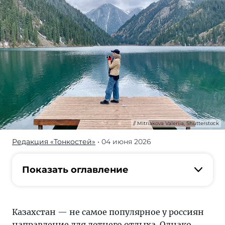
Mitriakova Valeriia, Shutterstock
Редакция «Тонкостей»
• 04 июня 2026
Расскажем,
куда
отправиться
Показать оглавление
в
Казахстане
летом,
Казахстан — не самое популярное у россиян
чтобы
направление для летнего отдыха. Однако