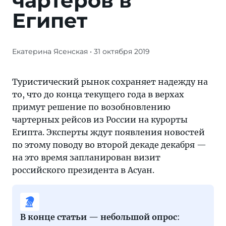
чартеров в
Египет
Екатерина Ясенская
• 31 октября 2019
Туристический
рынок
сохраняет
Туристический рынок сохраняет надежду на
надежду
то, что до конца текущего года в верхах
на
примут решение по возобновлению
то,
чартерных рейсов из России на курорты
что
Египта. Эксперты ждут появления новостей
до
по этому поводу во второй декаде декабря —
конца
на это время запланирован визит
текущего
российского президента в Асуан.
года
в
верхах
примут
В конце статьи — небольшой опрос
: