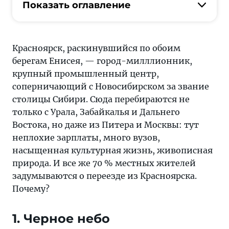
переехала
Показать оглавление
в
Красноярск,
и
Красноярск, раскинувшийся по обоим
мне
берегам Енисея, — город-милллионник,
не
крупный промышленный центр,
нравится:
соперничающий с Новосибирском за звание
5
столицы Сибири. Сюда перебираются не
причин,
только с Урала, Забайкалья и Дальнего
по
Востока, но даже из Питера и Москвы: тут
которым
неплохие зарплаты, много вузов,
жить
насыщенная культурная жизнь, живописная
здесь
природа. И все же 70 % местных жителей
не
задумываются о переезде из Красноярска.
очень
Почему?
—
«Тонкости
1. Черное небо
туризма»