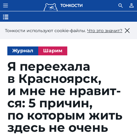
Тонкости используют сookie-файлы.
Что это значит?
Журнал
Шарим
Я переехала
в Крас­но­ярск,
и мне не нра­вит­
ся: 5 при­чин,
по ко­то­рым жить
здесь не очень