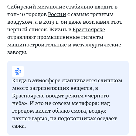
делятся
Сибирский мегаполис стабильно входит в
секретами.
топ-10 городов
России
с самым грязным
Подробные
воздухом, а в 2019 г. он даже возглавил этот
инструкции,
черный список. Жизнь в
Красноярске
важные
отравляют промышленные гиганты —
лайфхаки
машиностроительные и металлургические
и
заводы.
все,
что
нужно
знать
Когда в атмосфере скапливается слишком
о
много загрязняющих веществ, в
мире
Красноярске вводят режим «черного
туризма
неба». И это не совсем метафора: над
—
городом висит облако смога, воздух
на
пахнет гарью, на подоконниках оседает
страницах
сажа.
«Тонкостей».