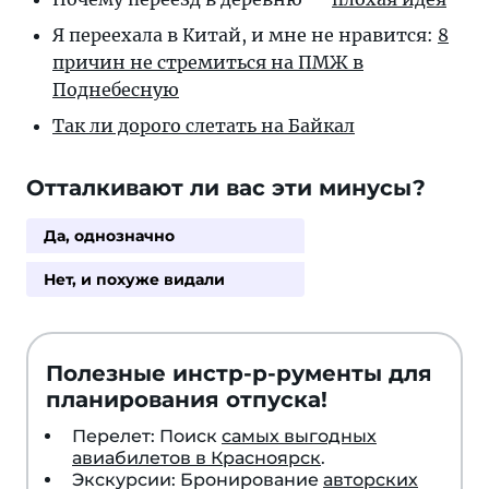
Я переехала в Ки­тай, и мне не нра­вит­ся:
8
при­чин не стре­мить­ся на ПМЖ в
Поднебесную
Так ли дорого слетать на Байкал
Отталкивают ли вас эти минусы?
Да, однозначно
Нет, и похуже видали
Полезные инстр-р-рументы для
планирования отпуска!
Перелет: Поиск
самых выгодных
авиабилетов в Красноярск
.
Экскурсии: Бронирование
авторских