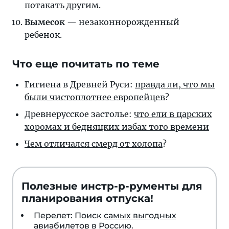
потакать другим.
Вымесок
— незаконнорожденный
ребенок.
Что еще почитать по теме
Гигиена в Древней Руси:
правда ли, что мы
были чистоплотнее европейцев
?
Древнерусское застолье:
что ели в царских
хоромах и бедняцких избах того времени
Чем отличался смерд от холопа
?
Полезные инстр-р-рументы для
планирования отпуска!
Перелет: Поиск
самых выгодных
авиабилетов в Россию
.