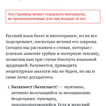
мы
расскажем
Эта страница может содержать материалы,
о
не предназначенные для лиц младше 18 лет.
словах,
которые
с
Русский язык богат и многогранен, но не все
успехом
подозревают, насколько велики его закрома.
заменят
Сегодня мы расскажем о словах, которые с
грубую
успехом заменят грубую и матерную лексику,
и
позволив вам при случае блеснуть языковой
матерную
эрудицией. Разумеется, приводить
лексику,
нецензурные аналоги мы не будем, но вы и
позволив
сами легко догадаетесь.
вам
Балахвост
(
балахлыст
) — мужчина,
при
активно волочащийся за женщинами;
случае
бездельник, тунеядец,
блеснуть
праздношатающийся. Есть и женский
языковой