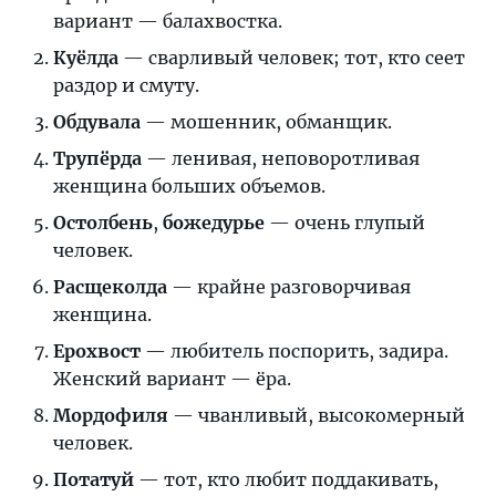
вариант — балахвостка.
эрудицией
Куёлда
— сварливый человек; тот, кто сеет
раздор и смуту.
Обдувала
— мошенник, обманщик.
Трупёрда
— ленивая, неповоротливая
женщина больших объемов.
Остолбень
,
божедурье
— очень глупый
человек.
Расщеколда
— крайне разговорчивая
женщина.
Ерохвост
— любитель поспорить, задира.
Женский вариант — ёра.
Мордофиля
— чванливый, высокомерный
человек.
Потатуй
— тот, кто любит поддакивать,