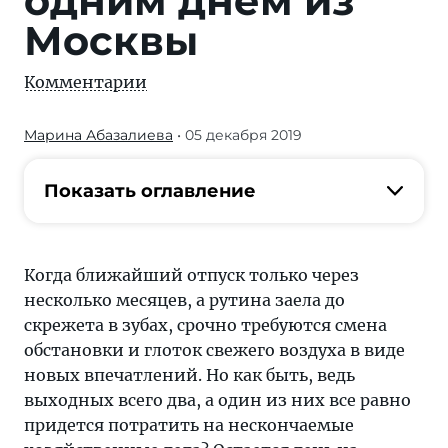
одним днем из
Москвы
Комментарии
Марина Абазалиева
• 05 декабря 2019
Остается
день
на
Показать оглавление
перезагрузку —
не
так
Когда ближайший отпуск только через
много,
несколько месяцев, а рутина заела до
но
скрежета в зубах, срочно требуются смена
и
обстановки и глоток свежего воздуха в виде
немало,
новых впечатлений. Но как быть, ведь
если
выходных всего два, а один из них все равно
подходить
придется потратить на нескончаемые
к