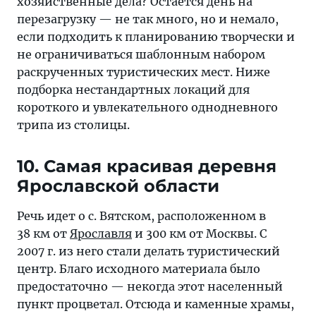
хозяйственные дела? Остается день на
его
перезагрузку — не так много, но и немало,
планированию
если подходить к планированию творчески и
творчески
не ограничиваться шаблонным набором
и
раскрученных туристических мест. Ниже
не
подборка нестандартных локаций для
ограничиваться
короткого и увлекательного однодневного
шаблонным
трипа из столицы.
набором
раскрученных
10. Самая красивая деревня
туристических
Ярославской области
мест.
Речь идет о с. Вятском, расположенном в
38 км от
Ярославля
и 300 км от Москвы. С
2007 г. из него стали делать туристический
центр. Благо исходного материала было
предостаточно — некогда этот населенный
пункт процветал. Отсюда и каменные храмы,