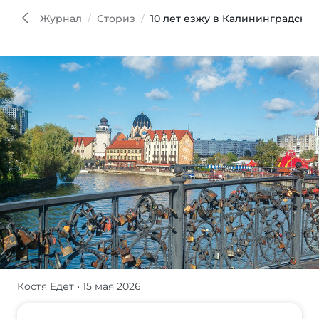
Журнал
Сториз
10 лет езжу в Калининградскую
Костя Едет
• 15 мая 2026
Мой
личный