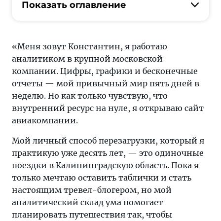
способ
Показать оглавление
перезагрузки,
который
я
«Меня зовут Константин, я работаю
практикую
аналитиком в крупной московской
уже
компании. Цифры, графики и бесконечные
десять
отчеты — мой привычный мир пять дней в
лет, —
неделю. Но как только чувствую, что
это
внутренний ресурс на нуле, я открываю сайт
одиночные
авиакомпании.
поездки
в
Мой личный способ перезагрузки, который я
Калининградскую
практикую уже десять лет, — это одиночные
область
поездки в Калининградскую область. Пока я
только мечтаю оставить таблички и стать
настоящим тревел-блогером, но мой
аналитический склад ума помогает
планировать путешествия так, чтобы