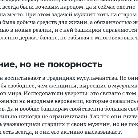
всегда были кочевым народом, да и сейчас охотно
на место. При этом задачей мужчин хоть на старом 
да была добыча средств для жизни, а обязанностью
ью в новые реалии, и с ней башкирки справляются
олепно держат баланс, не забывая о многовековых 
ние, но не покорность
 воспитывают в традициях мусульманства. Но он
себя свободнее, чем женщины, выросшие в мусульм
ов мира. Исследователи уверены: это связано с тем,
ожился на народные верования, которые оказались 
в. Да и вообще башкирам свойственна большая сво
ильно никогда не ограничивали. Так что они счит
ть уважающими старших и своих мужчин, но не п
 есть всегда, и они его активно высказывают.