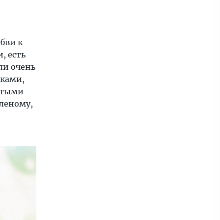
бви к
, есть
ли очень
тками,
итыми
леному,