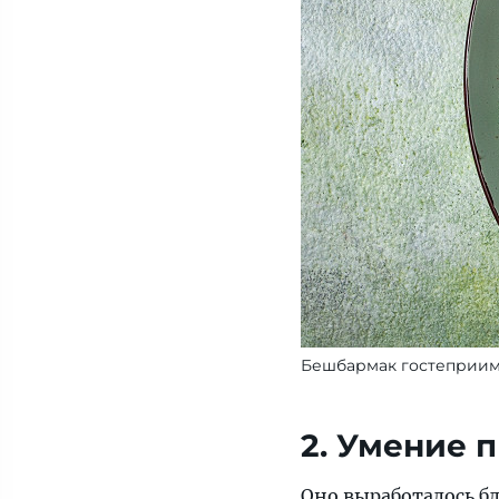
Бешбармак гостеприим
2. Умение 
Оно выработалось б