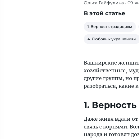
Ольга Гайфулина
• 09 я
Смешливые,
хозяйственные,
В этой статье
мудрые,
они
1. Верность традициям
хорошо
4. Любовь к украшениям
умеют
вписываться
в
Башкирские женщин
рабочие
хозяйственные, муд
коллективы
другие группы, но 
и
разобраться, какие
другие
группы,
1. Верност
но
при
Даже живя вдали от
этом
связь с корнями. Б
сохраняют
народа и готовят д
самобытность.