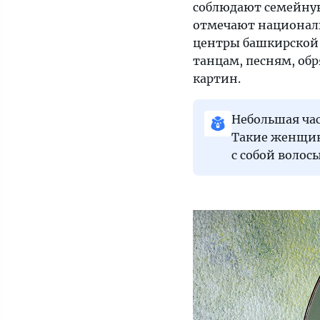
соблюдают семейну
«Тонкости»
отмечают националь
решили
центры башкирской
разобраться,
танцам, песням, об
какие
картин.
качества
выделяют
башкирок
Небольшая час
практически
Такие женщин
в
с собой волосы
любой
компании