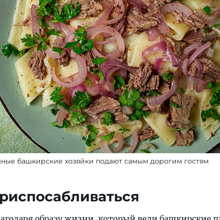
ные башкирские хозяйки подают самым дорогим гостям
приспосабливаться
лагодаря образу жизни, который вели башкирские п