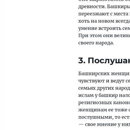
древности. Башкиры 
переезжают с места 
хоть на новом всег
умение встроить сем
При этом они велик
своего народа.
3. Послуша
Башкирских женщин
чувствуют и ведут 
семьях других народ
ислам у башкир нал
религиозных каноно
женщинам ее тоже с
послушными, то ес
— свое мнение у них