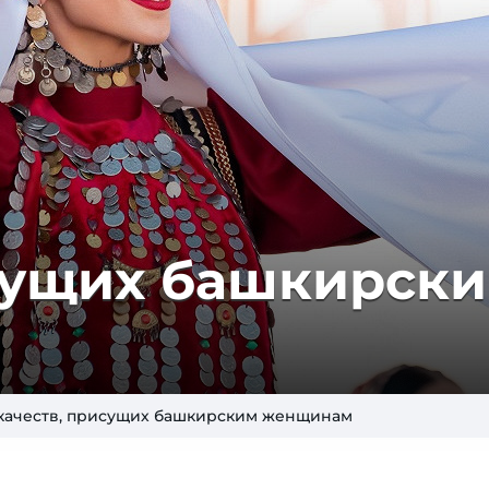
су­щих баш­кир­ск
 качеств, присущих башкирским женщинам