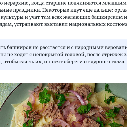
ю иерархию, когда старшие подчиняются младшим,
ные праздники. Некоторые идут еще дальше: орг
 культуры и учат там всех желающих башкирским
рядам, устраивают выставки национальных костюм
ть башкирок не расстается и с народными верован
ы не ходят с непокрытой головой, после стрижек 
, чтобы сжечь их, и носят обереги от дурного глаза.