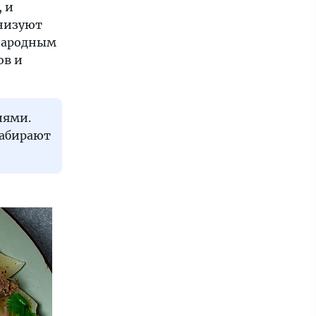
 и
анизуют
 народным
ов и
иями.
забирают