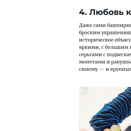
4. Любовь 
Даже сами башкирки
броским украшениям
историческое объяс
яркими, с большим 
серьгами с подвеск
монетами и ракушка
синему — и крупным