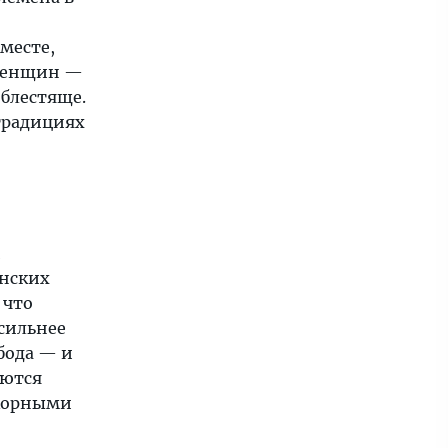
месте,
 женщин —
 блестяще.
традициях
и
анских
 что
сильнее
бода — и
аются
окорными