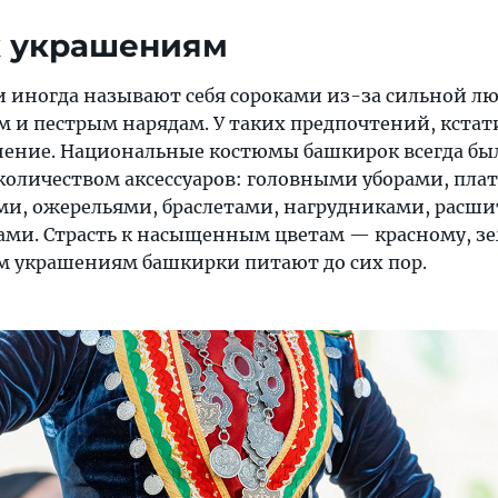
к украшениям
 иногда называют себя сороками из-за сильной лю
 и пестрым нарядам. У таких предпочтений, кстати
нение. Национальные костюмы башкирок всегда бы
количеством аксессуаров: головными уборами, пла
ами, ожерельями, браслетами, нагрудниками, расш
ми. Страсть к насыщенным цветам — красному, зе
 украшениям башкирки питают до сих пор.