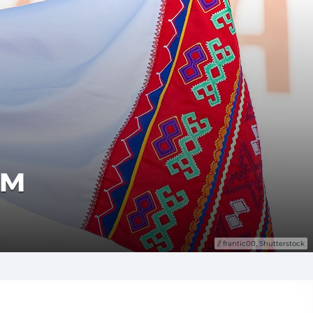
им
frantic00, Shutterstock