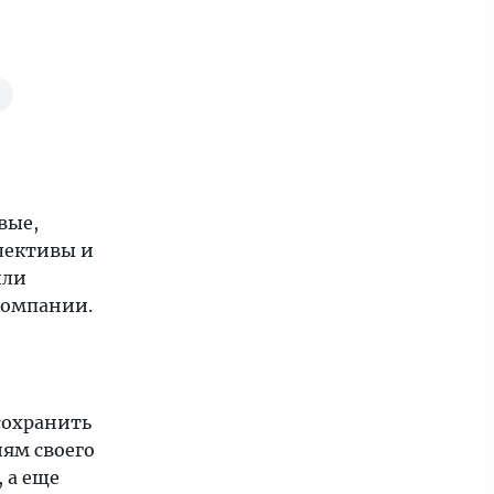
вые,
лективы и
или
компании.
сохранить
ям своего
 а еще