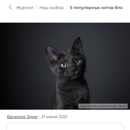
iStoc
Журнал
Наш выбор
5 популярных котов-блогер
amandafoundation.org, iStock
Валерия Здир
• 21 июня 2021
Котики
несут