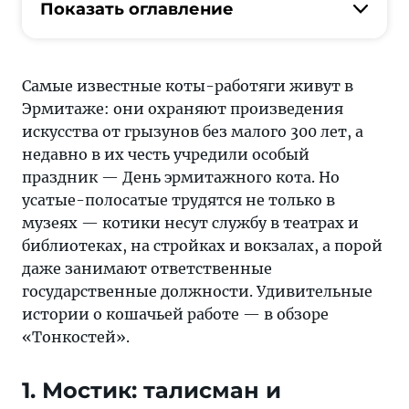
службу
Показать оглавление
в
театрах
и
Самые известные коты-работяги живут в
библиотеках,
Эрмитаже: они охраняют произведения
на
искусства от грызунов без малого 300 лет, а
стройках
недавно в их честь учредили особый
и
праздник — День эрмитажного кота. Но
вокзалах,
усатые-полосатые трудятся не только в
а
музеях — котики несут службу в театрах и
порой
библиотеках, на стройках и вокзалах, а порой
даже
даже занимают ответственные
занимают
государственные должности. Удивительные
ответственные
истории о кошачьей работе — в обзоре
государственные
«Тонкостей».
должности
1. Мостик: талисман и