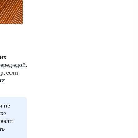
гих
еред едой.
р, если
ми
и не
аже
евали
ть