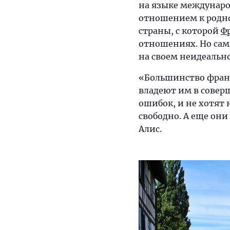
на языке междунаро
раздражают
отношением к родн
россиян?
страны, с которой
Ф
отношениях. Но сам
на своем неидеальн
«Большинство франц
владеют им в соверш
ошибок, и не хотят 
свободно. А еще они
Алис.