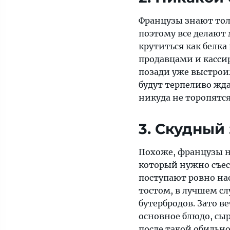
Французы знают тол
поэтому все делают
крутиться как белка
продавцами и кассир
позади уже выстроил
будут терпеливо жд
никуда не торопятс
3. Скудный
Похоже, французы н
который нужно съест
поступают ровно на
тостом, в лучшем сл
бутербродов. Зато в
основное блюдо, сыр
после такой обильн