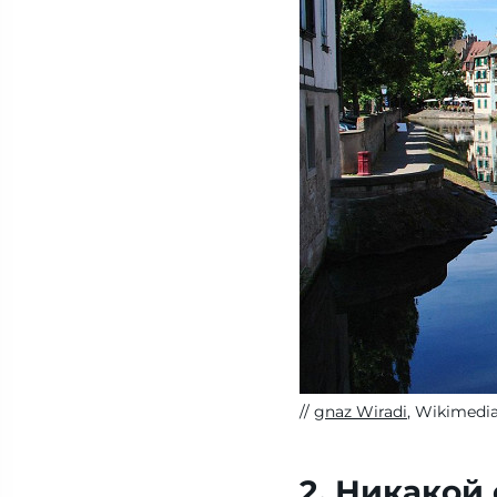
gnaz Wiradi
, Wikimedi
2. Никакой