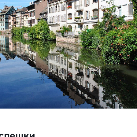
a
 спешки