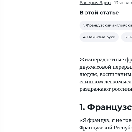
Валерия Здир
• 13 янва
Нашим
людям,
В этой статье
воспитанным
в
1. Французский английск
строгих
4. Немытые руки
5. 
правилах,
поведение
французов
Жизнерадостные фра
кажется
двухчасовой переры
слишком
людям, воспитанным
легкомысленным
слишком легкомысл
и
раздражают россия
даже
безответственным.
1. Француз
Чем
еще
«Я француз, я не г
жители
Французской Респуб
Франции