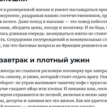
к в размеренной жизни и умеют наслаждаться про
 медленно, раздражая наших соотечественников, 
 в колесе. Даже поход в магазин — это повод поболта
ами, обсудить цены, погоду и политику. И не беда, 
ась длинная очередь: возмущаться никто не станет
ать. Сотрудники госучреждений и коммунальных с
я, так что бытовые вопросы во Франции решаются н
 завтрак и плотный ужин
икогда не слышали расхожую поговорку про завтра
ь самому, и ужин, который стоит отдать врагу. Он
оборот: по утрам выпивают чашечку кофе с круасса
учае съедают яйцо или хлопья. И никаких каш, омл
ечером отрываются по полной, включая в меню заку
ы, десерты и запивая все это вином. Как им удается
ой трапезы — поистине национальная загадка.