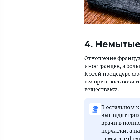
4. Немытые
Отношение французо
иностранцев, а бол
К этой процедуре ф
им пришлось возить
веществами.
В остальном к
выглядят гря
врачи в поли
перчатки, а н
немытые фру