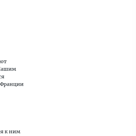
ают
 Нашим
ся
 Франции
ся к ним