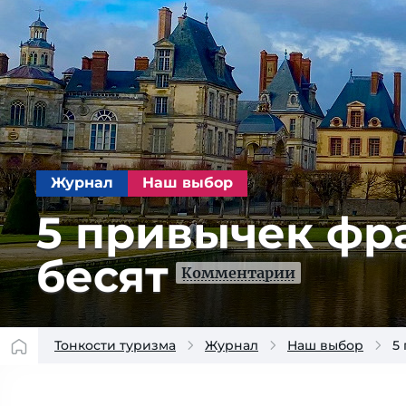
Журнал
Наш выбор
5 привычек фра
бесят
Комментарии
Тонкости туризма
Журнал
Наш выбор
5