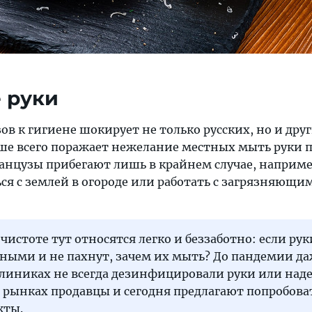
 руки
в к гигиене шокирует не только русских, но и дру
ьше всего поражает нежелание местных мыть руки п
ранцузы прибегают лишь в крайнем случае, наприме
ся с землей в огороде или работать с загрязняющи
 чистоте тут относятся легко и беззаботно: если рук
зными и не пахнут, зачем их мыть? До пандемии д
клиниках не всегда дезинфицировали руки или над
а рынках продавцы и сегодня предлагают попробова
кты.