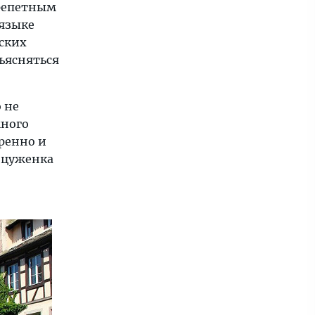
трепетным
языке
дских
ъясняться
 не
много
еренно и
анцуженка