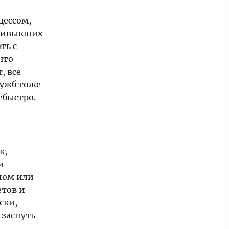
цессом,
привыкших
ть с
что
, все
лужб тоже
ебыстро.
к,
и
ном или
етов и
ски,
 заснуть