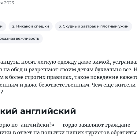
ря 2023
ий
2. Никакой спешки
3. Скудный завтрак и плотный ужин
Показная вежливость
нцузы носят легкую одежду даже зимой, устраив
в на обед и разрешают своим детям буквально все.
 в более строгих правилах, такое поведение кажет
енным и даже безответственным. Чем еще жители
н?
ский английский
оворю по-английски!» — гордо заявляют граждане
лики в ответ на попытки наших туристов обратить