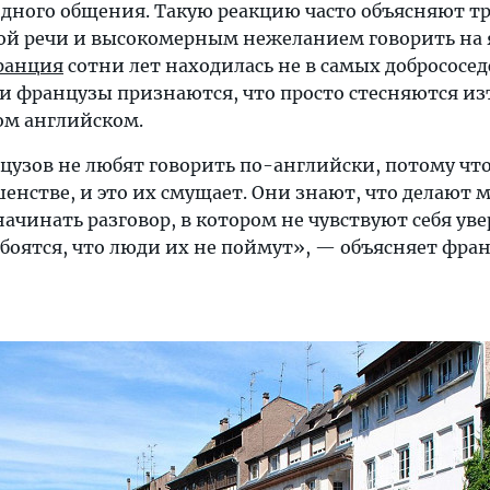
дного общения. Такую реакцию часто объясняют 
ой речи и высокомерным нежеланием говорить на 
ранция
сотни лет находилась не в самых добрососе
и французы признаются, что просто стесняются из
ом английском.
узов не любят говорить по-английски, потому что
енстве, и это их смущает. Они знают, что делают 
начинать разговор, в котором не чувствуют себя ув
 боятся, что люди их не поймут», — объясняет фр