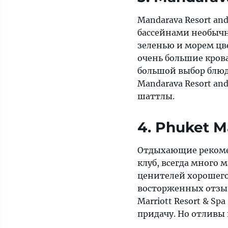
Mandarava Resort a
бассейнами необыч
зеленью и морем цв
очень большие крова
большой выбор блюд 
Mandarava Resort an
шаттлы.
4. Phuket M
Отдыхающие рекомен
клуб, всегда много 
ценителей хорошего
восторженных отзыв
Marriott Resort & S
придачу. Но отливы