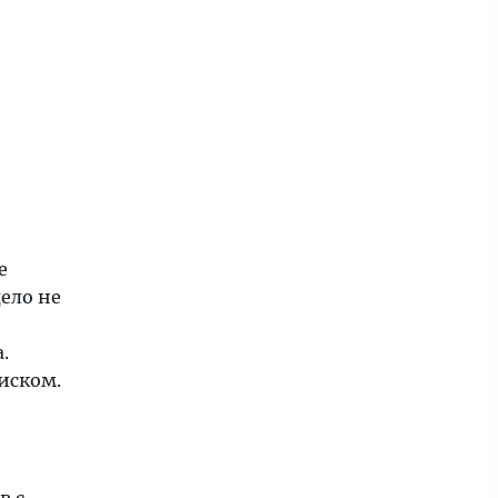
е
ело не
.
иском.