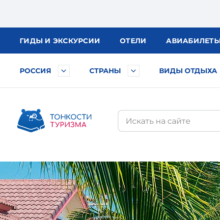
ГИДЫ
И ЭКСКУРСИИ
ОТЕЛИ
АВИА
БИЛЕТ
РОССИЯ
СТРАНЫ
ВИДЫ ОТДЫХА