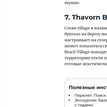
шумно.
7. Thavorn 
Слово village в назв
бунгало на берегу м
настраивает на соз
может показаться ск
Beach Village наход
территорию отеля п
готовые экзотическ
Полезные инс
Перелет: Поис
Экскурсии: Бр
с гидами.