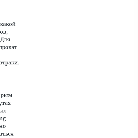
икакой
ов,
 Для
 прокат
и
втраки.
торым
утах
вых
ong
 но
аться