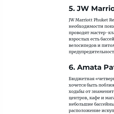
5. JW Marri
JW Marriott Phuket R
необходимости покид
проводят мастер-кл
взрослых есть бассе
велосипедов и пито
предупредительност
6. Amata P
Бюджетная «четвер
хочется быть побли
ходьбы от знамени
центров, кафе и маг
небольшие бассейны 
расположение искуп