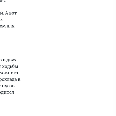
в с
й. А вот
их
ем для
о в двух
т ходьбы
ом много
рохлада в
минусов —
одится