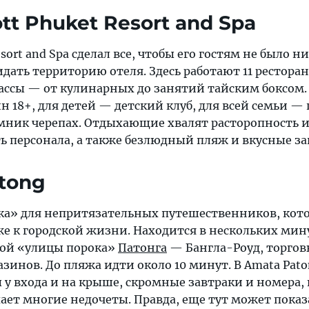
ott Phuket Resort and Spa
esort and Spa сделал все, чтобы его гостям не было н
ать территорию отеля. Здесь работают 11 ресторан
ассы — от кулинарных до занятий тайским боксом.
йн 18+, для детей — детский клуб, для всей семьи —
мник черепах. Отдыхающие хвалят расторопность 
ь персонала, а также безлюдный пляж и вкусные за
atong
ка» для непритязательных путешественников, ко
же к городской жизни. Находится в нескольких мин
той «улицы порока»
Патонга
— Бангла-Роуд, торго
азинов. До пляжа идти около 10 минут. В Amata Pat
у входа и на крыше, скромные завтраки и номера,
ает многие недочеты. Правда, еще тут может показ