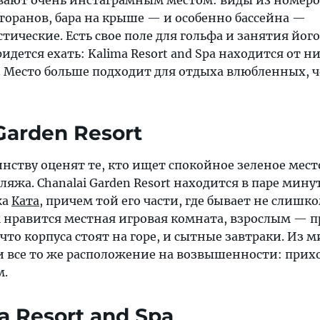
вают очень инстаграмным местом: виды из номеро
торанов, бара на крыше — и особенно бассейна —
ические. Есть свое поле для гольфа и занятия його
идется ехать: Kalima Resort and Spa находится от н
. Место больше подходит для отдыха влюбленных, ч
 Garden Resort
инству оценят те, кто ищет спокойное зеленое мест
ляжа. Chanalai Garden Resort находится в паре мину
жа
Ката
, причем той его части, где бывает не слишк
нравится местная игровая комната, взрослым — п
 что корпуса стоят на горе, и сытные завтраки. Из 
 все то же расположение на возвышенности: прих
м.
a Resort and Spa