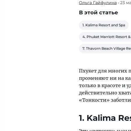
Ольга Гайфулина
• 23 м
На
Пхукете
В этой статье
действительно
хватает
1. Kalima Resort and Spa
отелей,
4. Phuket Marriott Resort &
куда
хочется
7. Thavorn Beach Village R
возвращаться
снова
и
Пхукет для многих 
снова.
променяют ни на ка
«Тонкости»
только в красоте и 
заботливо
действительно хвата
отобрали
«Тонкости» заботли
лучшие
из
1. Kalima Re
них
и