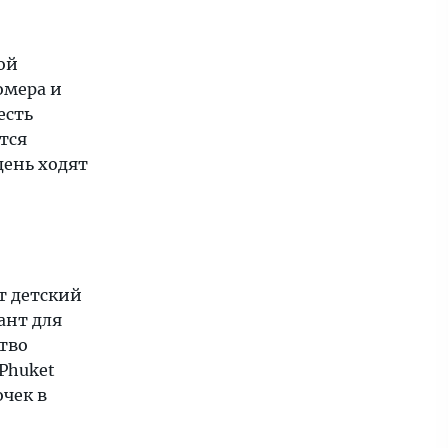
ой
омера и
есть
тся
день ходят
т детский
ант для
тво
Phuket
очек в