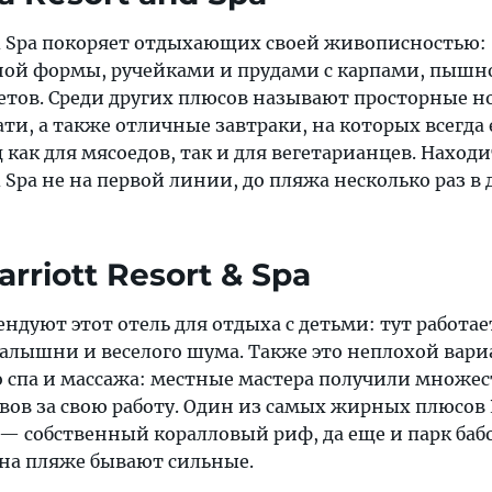
nd Spa покоряет отдыхающих своей живописностью:
ной формы, ручейками и прудами с карпами, пышн
етов. Среди других плюсов называют просторные н
ти, а также отличные завтраки, на которых всегда 
как для мясоедов, так и для вегетарианцев. Находи
d Spa не на первой линии, до пляжа несколько раз в 
arriott Resort & Spa
дуют этот отель для отдыха с детьми: тут работае
малышни и веселого шума. Также это неплохой вари
 спа и массажа: местные мастера получили множес
ов за свою работу. Один из самых жирных плюсов 
pa — собственный коралловый риф, да еще и парк баб
 на пляже бывают сильные.