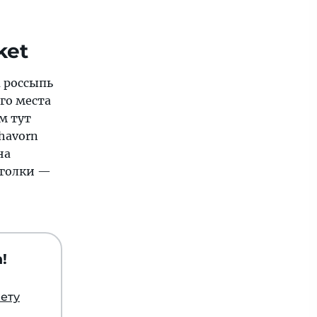
ket
а россыпь
го места
м тут
havorn
на
уголки —
!
кету