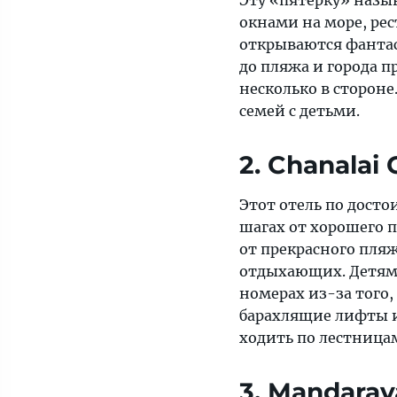
Эту «пятерку» назы
готовы
окнами на море, рес
поделиться
открываются фантаст
списком
до пляжа и города пр
несколько в стороне
семей с детьми.
2. Chanalai
Этот отель по досто
шагах от хорошего п
от прекрасного пля
отдыхающих. Детям 
номерах из-за того,
барахлящие лифты и
ходить по лестница
3. Mandarav