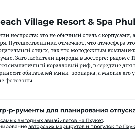
Beach Village Resort & Spa Phu
ании неспроста: это не обычный отель с корпусами, 
оря. Путешественники отмечают, что атмосфера это
ерцательный отдых, так что молодежным компания
учно. Зато любители природы в восторге: рядом с T
ится симпатичный коралловый риф, в середине дня 
риносят обитателей мини-зоопарка, а многие его 
ие фотозоны.
тр-р-рументы для планирования отпуска
к
самых выгодных авиабилетов на Пхукет
.
онирование
авторских маршрутов и прогулок по Пху