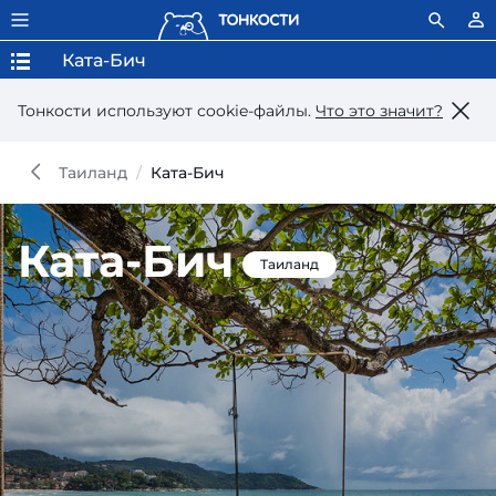
Ката-Бич
Тонкости используют сookie-файлы.
Что это значит?
Таиланд
Ката-Бич
Ката-Бич
Таиланд