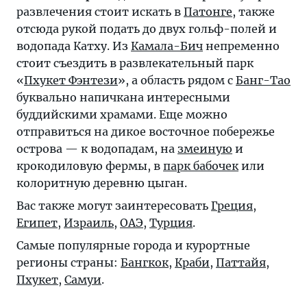
развлечения стоит искать в
Патонге
, также
отсюда рукой подать до двух гольф-полей и
водопада Катху. Из
Камала-Бич
непременно
стоит съездить в развлекательный парк
«
Пхукет Фэнтези
», а область рядом с
Банг-Тао
буквально напичкана интересными
буддийскими храмами. Еще можно
отправиться на дикое восточное побережье
острова — к водопадам, на
змеиную
и
крокодиловую фермы, в
парк бабочек
или
колоритную деревню цыган.
Вас также могут заинтересовать
Греция
,
Египет
,
Израиль
,
ОАЭ
,
Турция
.
Самые популярные города и курортные
регионы страны:
Бангкок
,
Краби
,
Паттайя
,
Пхукет
,
Самуи
.