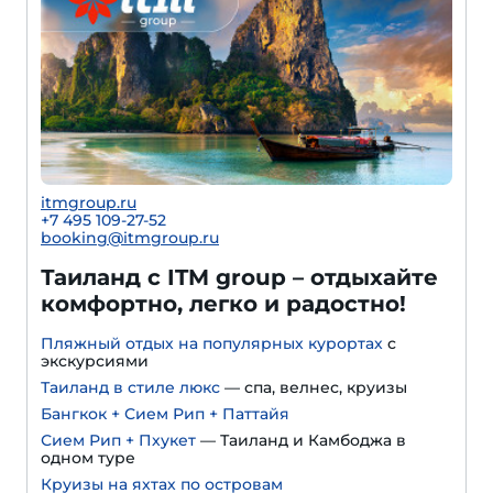
itmgroup.ru
+7 495 109-27-52
booking@itmgroup.ru
Таиланд с ITM group – отдыхайте
комфортно, легко и радостно!
Пляжный отдых на популярных курортах
с
экскурсиями
Таиланд в стиле люкс
— спа, велнес, круизы
Бангкок + Сием Рип + Паттайя
Сием Рип + Пхукет
— Таиланд и Камбоджа в
одном туре
Круизы на яхтах по островам