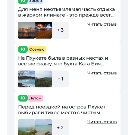
10
Зимой
Для меня неотъемлемая часть отдыха
в жарком климате - это прежде всего
пляжный отдых. Пхукет популярен
Читать отзыв
среди туристов именно благодаря
+ 3
своим пляжам...
10
Осенью
На Пхукете была в разных местах и
все же скажу, что бухта Ката Бич
самая приятная для спокойного
Читать отзыв
отдыха. Здесь весьма тихо, нет
+ 1
шумной ночной жизни, после...
10
Летом
Перед поездкой на остров Пхукет
выбирали тихое место с чистым
пляжем и морем. Выбрали пляж Ката
Читать отзыв
и не пожалели. Остановились в отеле
+ 2
Ката Хаус – это трехзвездочный...