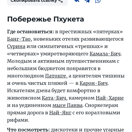
Скопировать ссылку
Где остановиться:
в престижных «пятерках»
Банг-Тао
, новеньких отелях развивающегося
Сурина
или симпатичных «трешках» и
«четверках» умиротворяющего
Камала-Бич
.
Молодым и активным путешественникам с
небольшим бюджетом понравится в
многолюдном
Патонге
, а ценителям тишины
и очень чистых пляжей — в
Карон-Бич
.
Искателям дзена будет комфортно в
живописном
Ката-Бич
, камерном
Най-Харне
и на уединенном
мысе Панва
. Сноркелерам
прямая дорога в
Най-Янг
с его коралловыми
рифами.
Что посмотреть:
дискотеки и прочие угарные