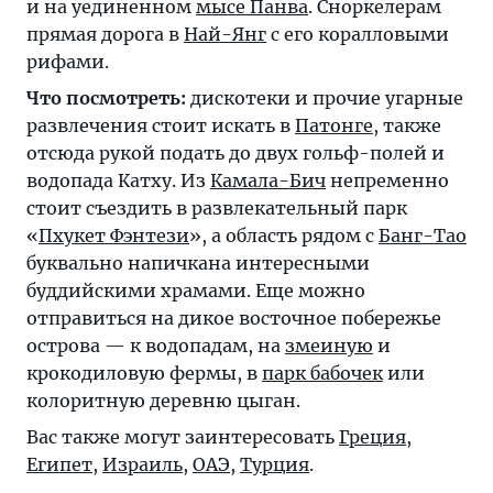
и на уединенном
мысе Панва
. Сноркелерам
прямая дорога в
Най-Янг
с его коралловыми
рифами.
Что посмотреть:
дискотеки и прочие угарные
развлечения стоит искать в
Патонге
, также
отсюда рукой подать до двух гольф-полей и
водопада Катху. Из
Камала-Бич
непременно
стоит съездить в развлекательный парк
«
Пхукет Фэнтези
», а область рядом с
Банг-Тао
буквально напичкана интересными
буддийскими храмами. Еще можно
отправиться на дикое восточное побережье
острова — к водопадам, на
змеиную
и
крокодиловую фермы, в
парк бабочек
или
колоритную деревню цыган.
Вас также могут заинтересовать
Греция
,
Египет
,
Израиль
,
ОАЭ
,
Турция
.