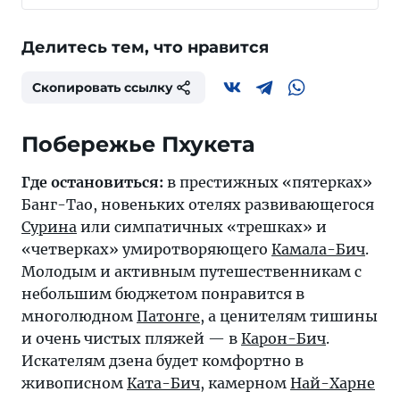
Делитесь тем, что нравится
Скопировать ссылку
Где остановиться:
в престижных «пятерках»
Банг-Тао
, новеньких отелях развивающегося
Сурина
или симпатичных «трешках» и
«четверках» умиротворяющего
Камала-Бич
.
Молодым и активным путешественникам с
небольшим бюджетом понравится в
многолюдном
Патонге
, а ценителям тишины
и очень чистых пляжей — в
Карон-Бич
.
Искателям дзена будет комфортно в
живописном
Ката-Бич
, камерном
Най-Харне