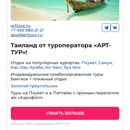
arttour.ru
+7 495 980-21-21
asia@arttour.ru
Таиланд от туроператора «АРТ-
ТУР»!
Отдых на популярных курортах:
Пхукет
,
Самуи
,
Као Лак
,
Краби
,
Ко Чанг
,
Хуа Хин
Индивидуальные комбинированные туры
Бангкок + пляжный отдых
Золотой треугольник
Туры на Пхукет и в Паттайю с прямым перелетом
а/к «Аэрофлот»
УЗНАТЬ БОЛЬШЕ
Реклама: ООО «Туроператор АРТ-ТУР»