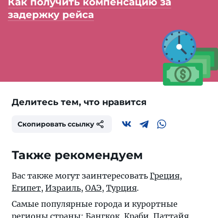
Как получить компенсацию за
задержку рейса
Делитесь тем, что нравится
Скопировать ссылку
Также рекомендуем
Вас также могут заинтересовать
Греция
,
Египет
,
Израиль
,
ОАЭ
,
Турция
.
Самые популярные города и курортные
регионы страны:
Бангкок
,
Краби
,
Паттайя
,