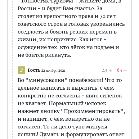
"Тонкостях туризма"! Живите дома, в
России - и будет Вам счастье. За
столетия крепостного права и 70 лет
советского строя в головах укоренились
оседлость и боязнь резких перемен в
жизни, их неприятие. Как итог -
осуждение тех, кто лёгок на подъем и
не боится рискнуть.
Гость
43
65
Г
22 ноября 2021
Во "минусовалки" понабежали! Что то
дельное написать и выразить, с чем
конкретно не согласны - явно силенок
не хватает. Нормальный человек
нажмет кнопку "Прокомментировать",
и напишет, с чем конкретно он не
согласен. То ли дело тупо минусы
лепить! Думать и формулировать ответ