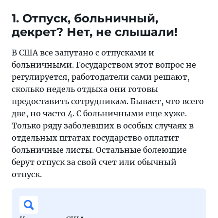
иной
1. Отпуск, больничный,
раз
декрет? Нет, не слышали!
обнулить
всю
В США все запутано с отпусками и
радость
больничными. Государством этот вопрос не
от
регулируется, работодатели сами решают,
переезда
сколько недель отдыха они готовы
предоставить сотрудникам. Бывает, что всего
две, но часто 4. С больничными еще хуже.
Только ряду заболевших в особых случаях в
отдельных штатах государство оплатит
больничные листы. Остальные болеющие
берут отпуск за свой счет или обычный
отпуск.