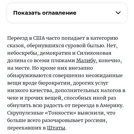
обнаруживаются
совершенно
Показать оглавление
неожиданные
вещи
вроде
Переезд в США часто попадает в категорию
бюрократии,
сказок, обернувшихся суровой былью. Нет,
дорогих
небоскребы, демократия и Силиконовая
услуг
долина со всеми пляжами
Малибу
, конечно,
низкого
на месте. Но кроме них внезапно
качества,
обнаруживаются совершенно неожиданные
дополнительных
вещи вроде бюрократии, дорогих услуг
налогов
низкого качества, дополнительных налогов в
в
чеке и прочих вещей, способных иной раз
чеке
обнулить всю радость от переезда в Америку.
и
Скрупулезные «Тонкости» выяснили, что
прочих
больше всего разочаровывает россиян,
вещей,
переехавших в
Штаты
.
способных