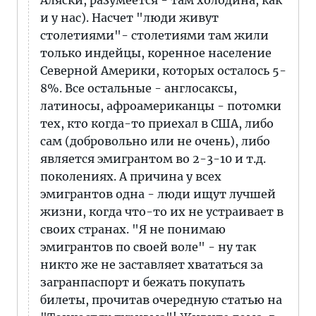
Аляски, разумеется - там холодина, как
и у нас). Насчет "люди живут
столетиями"- столетиями там жили
только индейцы, коренное население
Северной Америки, которых осталось 5-
8%. Все остальные - англосаксы,
латиносы, афроамериканцы - потомки
тех, кто когда-то приехал в США, либо
сам (добровольно или не очень), либо
является эмигрантом во 2-3-10 и т.д.
поколениях. А причина у всех
эмигрантов одна - люди ищут лучшей
жизни, когда что-то их не устраивает в
своих странах. "Я не понимаю
эмигрантов по своей воле" - ну так
никто же не заставляет хвататься за
загранпаспорт и бежать покупать
билеты, прочитав очередную статью на