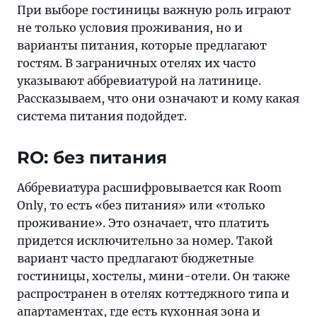
часто
При выборе гостиницы важную роль играют
указывают
не только условия проживания, но и
аббревиатурой
варианты питания, которые предлагают
на
гостям. В заграничных отелях их часто
латинице.
указывают аббревиатурой на латинице.
Рассказываем,
Рассказываем, что они означают и кому какая
что
система питания подойдет.
они
означают
RO: без питания
и
кому
Аббревиатура расшифровывается как Room
какая
Only, то есть «без питания» или «только
система
проживание». Это означает, что платить
питания
придется исключительно за номер. Такой
подойдёт
вариант часто предлагают бюджетные
гостиницы, хостелы, мини-отели. Он также
распространен в отелях коттеджного типа и
апартаментах, где есть кухонная зона и