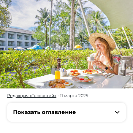
Редакция «Тонкостей»
• 11 марта 2025
В
заграничных
отелях
Показать оглавление
варианты
питания