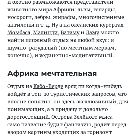
и охотно размножаются представители
животного мира Африки: львы, гепарды,
носороги, зебры, жирафы, многочисленные
антилопы и т. д. Ну а на океанских курортах
Момбаса
,
Малинди
,
Ватаму
и
Ламу
можно
найти пляжный отдых на любой вкус: и
шумно-разудалый (по местным меркам,
конечно), и уединенно-медитативный.
Африка мечтательная
Отдых на
Кабо-Верде
вряд ли когда-нибудь
войдёт в топ-10 туристических запросов, что
вполне понятно: он здесь эксклюзивный, для
понимающих, а в придачу и довольно
дорогостоящий. Острова Зелёного мыса —
само название будит фантазию, родит перед
взором картины уходящих за горизонт