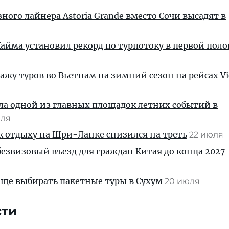
ного лайнера Astoria Grande вместо Сочи высадят в
айма установил рекорд по турпотоку в первой пол
ажу туров во Вьетнам на зимний сезон на рейсах Vie
ла одной из главных площадок летних событий в
юля
к отдыху на Шри-Ланке снизился на треть
22 июля
безвизовый въезд для граждан Китая до конца 2027
аще выбирать пакетные туры в Сухум
20 июля
сти