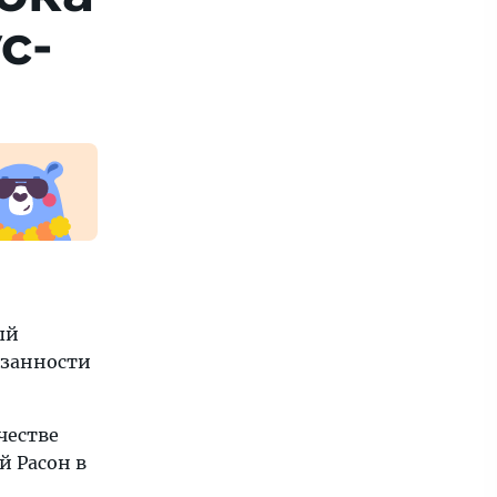
с­
ый
язанности
честве
й Расон в