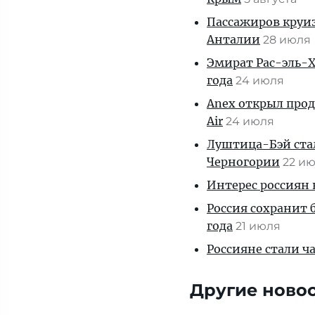
Пассажиров круиз
Анталии
28 июля
Эмират Рас-эль-Х
года
24 июля
Anex открыл прод
Air
24 июля
Луштица-Бэй ста
Черногории
22 и
Интерес россиян 
Россия сохранит 
года
21 июля
Россияне стали ч
Другие ново