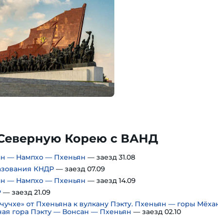
Северную Корею с ВАНД
ан — Нампхо — Пхеньян
— заезд 31.08
азования КНДР
— заезд 07.09
ан — Нампхо — Пхеньян
— заезд 14.09
Р
— заезд 21.09
 чучхе» от Пхеньяна к вулкану Пэкту. Пхеньян — горы Мёха
ая гора Пэкту — Вонсан — Пхеньян
— заезд 02.10