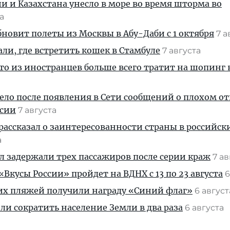
ии и Казахстана унесло в море во время шторма во
та
новит полеты из Москвы в Абу-Даби с 1 октября
7 а
али, где встретить кошек в Стамбуле
7 августа
кто из иностранцев больше всего тратит на шопинг 
дело после появления в Сети сообщений о плохом 
ссии
7 августа
рассказал о заинтересованности страны в российск
а
ул задержали трех пассажиров после серии краж
7 а
Вкусы России» пройдет на ВДНХ с 13 по 23 августа
6
их пляжей получили награду «Синий флаг»
6 авгус
и сократить население Земли в два раза
6 августа