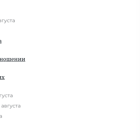
вгуста
в
отношении
их
вгуста
 августа
та