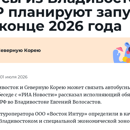
пла­ни­ру­ют за­пу
 кон­це 2026 года
Северную Корею
 01 июля 2026
дивосток и Северную Корею может связать автобусн
 беседе с «РИА Новости» рассказал исполняющий об
РФ во Владивостоке Евгений Волосастов.
е туроператора ООО «Восток Интур» определили в ка
Владивостоком и специальной экономической зоно