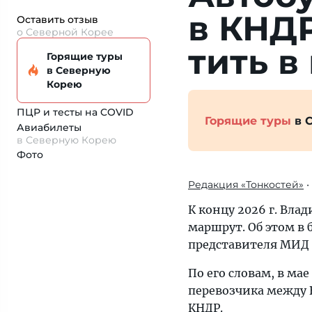
в КНДР 
Оставить отзыв
о Северной Корее
тить в
Горящие туры
в Северную
Корею
ПЦР и тесты на COVID
Горящие туры
в 
Авиабилеты
в Северную Корею
Фото
Редакция «Тонкостей»
•
К концу 2026 г. Вла
маршрут. Об этом в
представителя МИД 
По его словам, в ма
перевозчика между 
КНДР.