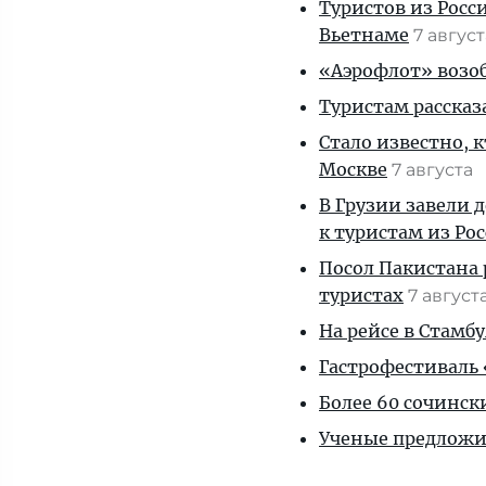
Туристов из Росс
Вьетнаме
7 авгус
«Аэрофлот» возоб
Туристам рассказ
Стало известно, 
Москве
7 августа
В Грузии завели 
к туристам из Ро
Посол Пакистана 
туристах
7 август
На рейсе в Стамб
Гастрофестиваль «
Более 60 сочинск
Ученые предложил