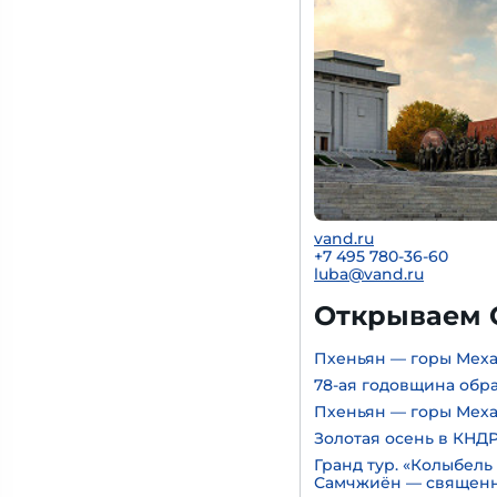
vand.ru
+7 495 780-36-60
luba@vand.ru
Открываем 
Пхеньян — горы Мех
78-ая годовщина обр
Пхеньян — горы Мех
Золотая осень в КНД
Гранд тур. «Колыбель
Самчжиён — священн