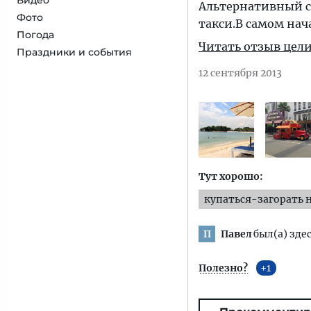
Видео
Альтернативный сп
Фото
такси.В самом нача
Погода
Читать отзыв цел
Праздники и события
12 сентября 2013
Тут хорошо:
купаться-загорать 
Павел
был(а) здес
П
Полезно?
1