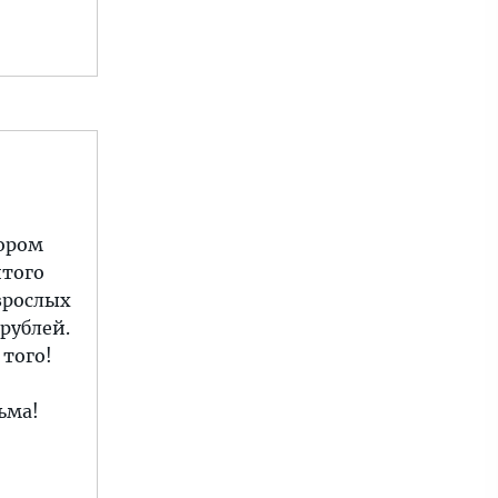
тором
итого
зрослых
рублей.
 того!
ьма!