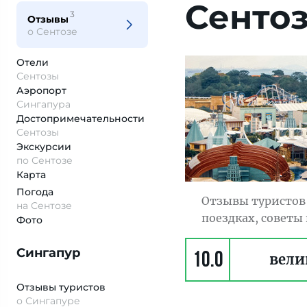
Сенто
3
Отзывы
о Сентозе
Отели
Сентозы
Аэропорт
Сингапура
Достопримеча­тельности
Сентозы
Экскурсии
по Сентозе
Карта
Погода
Отзывы туристов 
на Сентозе
поездках, советы
Фото
Сингапур
10.0
вели
Отзывы туристов
о Сингапуре