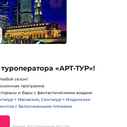
 туроператора «АРТ-ТУР»!
любой сезон!
рсионная программа
стораны и бары с фантастическими видами
нгапур
+
Малайзия
,
Сингапур
+
Индонезия
Сентоза с белоснежными пляжами
Е
Реклама: ООО «Туроператор АРТ-ТУР»