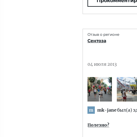
Прокомментир
Отзыв о регионе
Сентоза
04 июля 2013
mk-jane
был(а) з
m
Полезно?