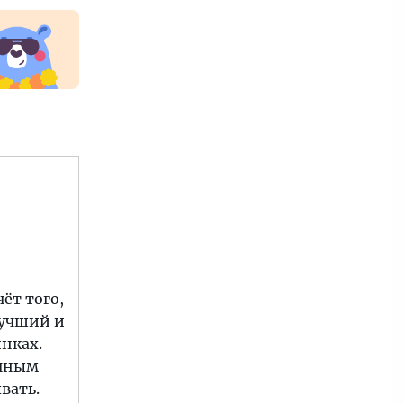
ёт того,
 Лучший и
инках.
ичным
вать.