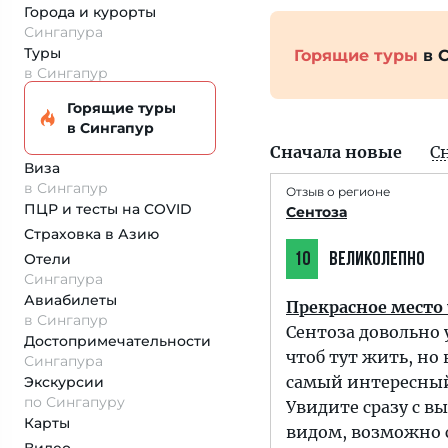
Города и курорты
Сингапура
Туры
Горящие туры
в 
в Сингапур
Горящие туры
в Сингапур
Сначала новые
С
Виза
в Сингапур
Отзыв о регионе
ПЦР и тесты на COVID
Сентоза
Страховка
в Азию
Отели
10
ВЕЛИКОЛЕПНО
Сингапура
Авиабилеты
Прекрасное место
в Сингапур
Сентоза довольно 
Достопримеча­тельности
чтоб тут жить, но 
Сингапура
самый интересный 
Экскурсии
по Сингапуру
Увидите сразу с в
Карты
видом, возможно с