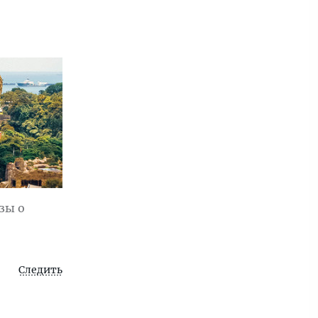
зы о
Следить