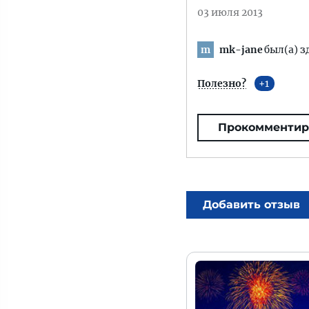
03 июля 2013
mk-jane
был(а) з
m
Полезно?
1
Прокомментир
Добавить отзыв