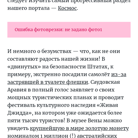
следует изучить самый прогрессивный раздел
нашего портала —
Космос
.
Ошибка фотоврезки: не задано фото1
И немного о безумствах — что, как не они
составляют радость нашей жизни! В
«двинутых» на безопасности Штатах, к
примеру, экстренно посадили самолёт
из-за
застрявшей в туалете флешки
. Саудовская
Аравия в полный голос заявляет о своих
мощных туристических планах и проводит
фестиваль культурного наследия «Живая
Джидда», на котором уже ожидается более
пяти тысяч туристов! В музее Вены можно
увидеть
крупнейшую в мире золотую монету
номиналом 1 миллион (!) австралийских