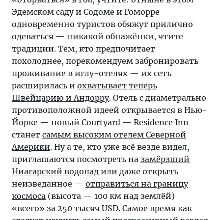
Эдемском саду и Содоме и Гоморре
одновременно туристов обяжут прилично
одеваться — никакой обнажёнки, чтите
традиции. Тем, кто предпочитает
похолоднее, порекомендуем забронировать
проживание в иглу-отелях — их сеть
расширилась и
охватывает теперь
Швейцарию и Андорру
. Отель с диаметрально
противоположной идеей открывается в Нью-
Йорке — новый Courtyard — Residence Inn
станет
самым высоким отелем Северной
Америки
. Ну а те, кто уже всё везде видел,
приглашаются посмотреть на
замёрзший
Ниагарский водопад
или даже открыть
неизведанное —
отправиться на границу
космоса
(высота — 100 км над землёй)
«всего» за 250 тысяч USD. Самое время как