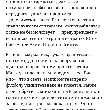
чиновники стараются сделать всё
возможное, чтобы вызволить попавших в
передрягу туристов: например,
туристические такси Бангкока
оснастили
специальными стикерами
. Роспотребнадзор
также не безмолствует — предупреждает о
вспышках птичьего гриппа в странах Юго-
Восточной Азии, Индии и Египте
.
Если вы задумались, куда отправиться в
новом году, возьмите на вооружение:
лучшим направлением
провозгласили
Мальту
, а идеальным городом —
«о, Рио-
Рио»
, что в свете Чемпионата мира по
футболу удивительным не кажется. Также
стоит обратить внимание на Европу, цены в
гостиницах которой достигли минимального
за последние три года показателя. Решив
«оторваться» в Гоа, учтите: отныне в этом